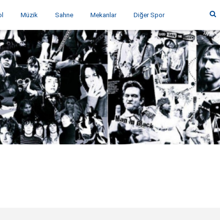
ol
Müzik
Sahne
Mekanlar
Diğer Spor