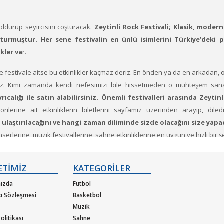
ldurup seyircisini coşturacak.
Zeytinli Rock Festivali; Klasik, moder
turmuştur. Her sene festivalin en ünlü isimlerini Türkiye’deki pe
ikler va
r.
e festivale aitse bu etkinlikler kaçmaz deriz. En önden ya da en arkadan, otu
 Kimi zamanda kendi nefesimizi bile hissetmeden o muhteşem sanatçı
ıcalığı ile satın alabilirsiniz. Önemli festivalleri arasında Zeytin
ilerine ait etkinliklerin biletlerini sayfamız üzerinden arayıp, diled
ze ulaştırılacağını ve hangi zaman diliminde sizde olacağını size yap
lerine, müzik festivallerine, sahne etkinliklerine en uygun ve hızlı bir şeki
ti satın almak için Ticketfoni’ye üye olunuz
. Bilet seçiminizi yapınız. 
ETİMİZ
KATEGORİLER
bilet seçiminizi yapınız.) Size sunulan güvenli Ödeme adımına geçiniz. Artık
ızda
Futbol
cı Sözleşmesi
Basketbol
m
Müzik
olitikası
Sahne