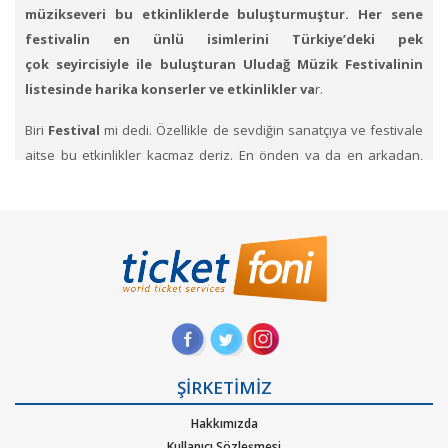
müzikseveri bu etkinliklerde buluşturmuştur. Her sene
festivalin en ünlü isimlerini Türkiye’deki pek
çok seyircisiyle ile buluşturan Uludağ Müzik Festivalinin
listesinde harika konserler ve etkinlikler va
r.
Biri
Festival
mi dedi. Özellikle de sevdiğin sanatçıya ve festivale
aitse bu etkinlikler kaçmaz deriz. En önden ya da en arkadan,
oturmalı ya da ayakta gibi biletli alanlardan izleriz. Kimi zaman
oturduğumuz yerden eşlik eder dans ederiz. Kimi zamanda kendi
nefesimizi bile hissetmeden o muhteşem sanatçının eserini
dinleriz.
En çok ilgi gören, en çok beklediğimiz bu konser
biletlerini Ticketfoni ayrıcalığı ile satın alabilirsiniz. Önemli
festivalleri arasında Uludağ Müzik Festivali biletlerini
Ticketfoni üzerinden satın alabilirsiniz
. Konser, sahne
festival kategorilerine ait etkinliklerin biletlerini sayfamız
üzerinden arayıp, dilediğin konserlerin biletini Ticketfoni
ŞİRKETİMİZ
üzerinden satın alabilirsin.
Profil sayfanızda biletin ne şekilde
Hakkımızda
size ulaştırılacağını ve hangi zaman diliminde sizde
Kullanıcı Sözleşmesi