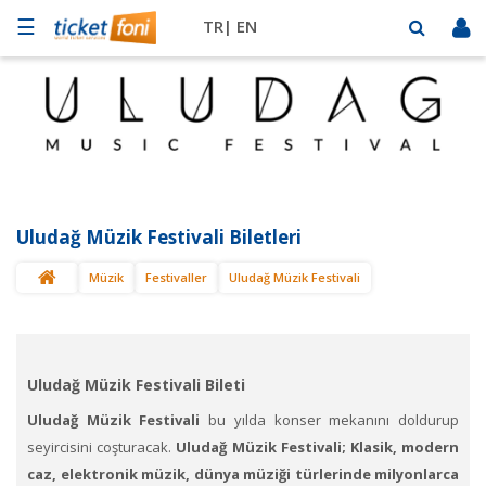
☰
TR|
EN
Futbol
Basketbol
Müzik
Sahne
Uludağ Müzik Festivali Biletleri
Mekanlar
Müzik
Festivaller
Uludağ Müzik Festivali
Diğer
Spor
BİLET
SAT
Uludağ Müzik Festivali Bileti
Uludağ Müzik Festivali
bu yılda konser mekanını doldurup
seyircisini coşturacak.
Uludağ Müzik Festivali; Klasik, modern
caz, elektronik müzik, dünya müziği türlerinde milyonlarca