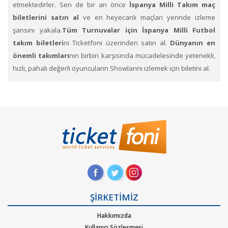
etmektedirler. Sen de bir an önce
İspanya Milli Takım maç
biletlerini satın al
ve en heyecanlı maçları yerinde izleme
şansını yakala.
Tüm Turnuvalar için İspanya Milli Futbol
takım biletleri
ni Ticketfoni üzerinden satın al.
Dünyanın en
önemli takımları
nın birbiri karşısında mücadelesinde yetenekli,
hızlı, pahalı değerli oyuncuların Showlarını izlemek için biletini al.
İspanya Milli Futbol Takım bilet fiyatları
için Ticketfoni'yi
inceleyin. Hep destek tam destekle tribündeki yerlerini alan
taraftarlar, renklerini taşıyıp formalarının hakkını vermeye çalışan
futbolculara sahip çıkıyorlar.
İspanya
Takımını desteklemek için
stadyumdaki yerlerini dolduruyor.
Ticketfoni üzerinden
İspanya Milli Takımı Bileti satın almak için
,
1. Ticketfoni’ye üye olunuz. Bilet seçiminizi yapınız. (Katılmak
istediğiniz etkinlik ya da etkinliklere ait siteye optimize edilmiş
ŞİRKETİMİZ
oturma planları ve kategori sayesinde bilet seçiminizi yapınız.)
Hakkımızda
2. Size sunulan güvenli ödeme adımına geçiniz. Artık biletiniz
Kullanıcı Sözleşmesi