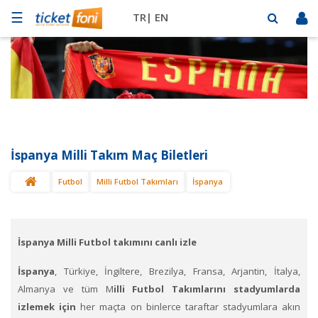
☰
TR|
EN
Futbol
Basketbol
Müzik
Sahne
İspanya Milli Takım Maç Biletleri
Mekanlar
Futbol
Milli Futbol Takımları
İspanya
Diğer
Spor
BİLET
SAT
İspanya Milli Futbol takımını canlı izle
İspanya
, Türkiye, İngiltere, Brezilya, Fransa, Arjantin, İtalya,
Almanya ve tüm M
illi Futbol Takımlarını stadyumlarda
izlemek için
her maçta on binlerce taraftar stadyumlara akın