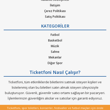
hazır.
İletişim
Çerez Politikası
Satış Politikası
Gizlilik Politikası
KATEGORİLER
Kurumsal Ağırlama
Nasıl Çalışır
Futbol
Bilet Tipi ve Teslimat
Basketbol
Üyelik Doğrulama
Müzik
Sık Sorulan Sorular
Sahne
Mekanlar
Diğer Spor
Ticketfoni Nasıl Çalışır?
Ticketfoni, tüm etkinliklerde biletlerini satmak isteyen kişileri ve
listelenmiş olan bu biletleri satın almak isteyen izleyicisiyle
buluşturuyor. Güvenli, güvenilir satıcı ortamı sağlayan bir pazaryeri.
İşlemlerinizin güvenliğini alıcılar ve satıcılar için garanti ediyoruz.
Ticketfoni, spor biletleri, konserler, festivaller ve futbol maçları için önde