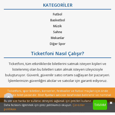
Gizlilik Politikası
KATEGORİLER
Kurumsal Ağırlama
Nasıl Çalışır
Futbol
Bilet Tipi ve Teslimat
Basketbol
Üyelik Doğrulama
Müzik
Sık Sorulan Sorular
Sahne
Mekanlar
Diğer Spor
Ticketfoni Nasıl Çalışır?
Ticketfoni, tüm etkinliklerde biletlerini satmak isteyen kişileri ve
listelenmiş olan bu biletleri satın almak isteyen izleyicisiyle
buluşturuyor. Güvenli, güvenilir satıcı ortamı sağlayan bir pazaryeri.
İşlemlerinizin güvenliğini alıcılar ve satıcılar için garanti ediyoruz.
Ticketfoni, spor biletleri, konserler, festivaller ve futbol maçları için önde
gelen bir bilet pazarıdır. Bilet fiyatları satıcılar tarafından belirlenir ve nominal
değerin altında veya üstünde olabilir.
Bu site size harika bir kullanıcı deneyimi sağlamak için çerezleri kullanır.
TAMAM
Çerezler
Daha fazlasını öğrenmek için çerez politikamızı okuyun.
politikası
Copyright © 2022 - Tüm Hakları Saklıdır