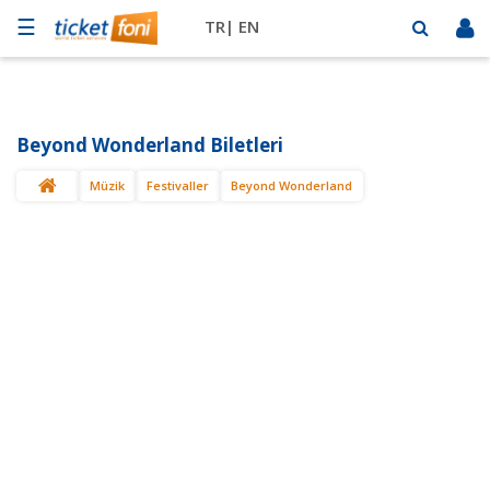
☰
TR|
EN
Futbol
Basketbol
Beyond Wonderland Biletleri
Müzik
Müzik
Festivaller
Beyond Wonderland
Sahne
Mekanlar
Diğer
Spor
BİLET
SAT