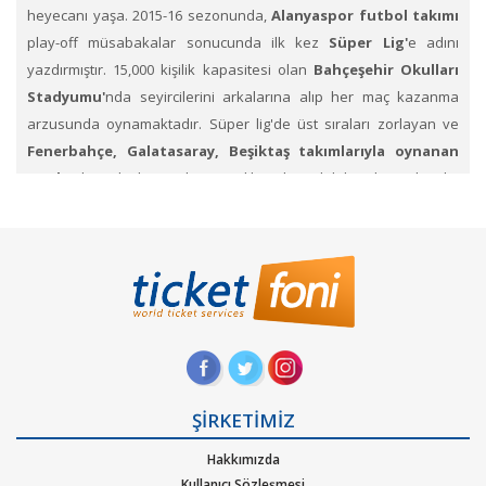
heyecanı yaşa. 2015-16 sezonunda,
Alanyaspor futbol takımı
play-off müsabakalar sonucunda ilk kez
Süper Lig'
e adını
yazdırmıştır. 15,000 kişilik kapasitesi olan
Bahçeşehir Okulları
Stadyumu'
nda seyircilerini arkalarına alıp her maç kazanma
arzusunda oynamaktadır. Süper lig'de üst sıraları zorlayan ve
Fenerbahçe, Galatasaray, Beşiktaş takımlarıyla oynanan
maçlar
da rakiplerine karşı galibiyetler alabilen bir takımdır.
Alanyaspor maç biletlerini Ticketfoni güvencesiyle satın
al
ıp sadece stat atmosferinde değil Turizm cenneti olan bu ilçenin
huzur dolu doğal ortamında da yer ayırtın.
.Takımının hedeflerine ulaşması için taraftarlarına ihtiyaçları
vardır. Alanya Oba stadyumunda Alanyaspor’u izleme fırsatını
kaçırmayın!
Süper Lig biletleri Ticketfoni'de mevcut.
Biletlerinize alıcı bulmak için listeleyebileceğiniz
Süper Lig'de
bilet sat bölümü
nü de kullanabilirsiniz.
ŞİRKETİMİZ
Ticketfoni üzerinden online maç bileti nasıl satın alınır?
Hakkımızda
Kullanıcı Sözleşmesi