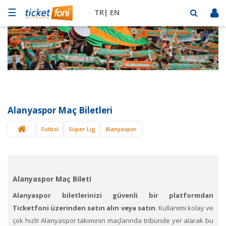
☰
TR|
EN
Futbol
Basketbol
Müzik
Sahne
Alanyaspor Maç Biletleri
Mekanlar
Futbol
Süper Lig
Alanyaspor
Diğer
Spor
BİLET
SAT
Alanyaspor Maç Bileti
Alanyaspor biletlerinizi güvenli bir platformdan
Ticketfoni üzerinden satın alın veya satın
. Kullanımı kolay ve
çok hızlı! Alanyaspor takımının maçlarında tribünde yer alarak bu