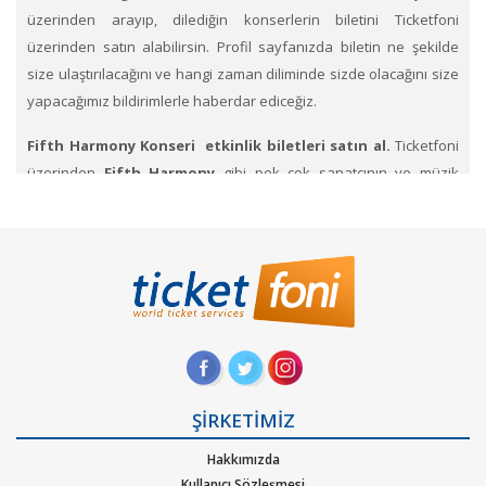
üzerinden arayıp, dilediğin konserlerin biletini Ticketfoni
üzerinden satın alabilirsin. Profil sayfanızda biletin ne şekilde
size ulaştırılacağını ve hangi zaman diliminde sizde olacağını size
yapacağımız bildirimlerle haberdar ediceğiz.
Fifth Harmony Konseri etkinlik biletleri satın al.
Ticketfoni
üzerinden
Fifth Harmony
gibi pek çok sanatçının ve müzik
gruplarının konserlerine, müzik festivallerine, sahne etkinliklerine
en uygun ve hızlı bir şekilde bilet satın alabilirsiniz.
Ticketfoni
üzerinden Fifth Harmony konser bileti satın almak
için
Ticketfoni'ye üye olunuz. Bilet seçiminizi yapınız. (Katılmak
istediğiniz etkinlik ya da etkinliklere ait siteye optimize edilmiş
oturma planları ve kategori sayesinde bilet seçiminizi
yapınız.) Size sunulan güvenli Ödeme adımına geçiniz. Artık
biletiniz hazır.
ŞİRKETİMİZ
Hangi müzik türlerinde Ticketfoniden bilet bulup
Hakkımızda
satınalabilirim
. Müzik türlerinden Alternatif, Dans – Elektronik
Kullanıcı Sözleşmesi