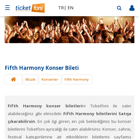
☰
TR|
EN
Futbol
Basketbol
Müzik
Sahne
Fifth Harmony Konser Bileti
Mekanlar
Müzik
Konserler
Fifth Harmony
Diğer
Spor
BİLET
SAT
Fifth Harmony konser biletleri
ni Ticketfoni ile satın
alabileceğiniz gibi elinizdeki
Fifth Harmony biletlerini Satışa
çıkarabilirsin
. En çok ilgi gören, en çok beklediğimiz bu konser
biletlerini Ticketfoni ayrıcalığı ile satın alabilirsiniz. Konser, sahne,
festival kategorilerine ait etkinliklerin biletlerini sayfamız