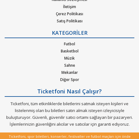
pop, rock, blues, New Age, caz, klasik, Latin Tango ska, reggae,
İletişim
metal, hip-hop ya da r&b gibi pek çok müzik türleri için
Çerez Politikası
oluşturulan etkinliklere bilet bulabilirsiniz. Elinizdeki
Satış Politikası
gidemeyeceğiniz konserlerin biletlerini de satabileceğiniz çok
Gizlilik Politikası
özel bir hizmeti Ticketfoni sizler için sunuyor.
KATEGORİLER
Kurumsal Ağırlama
Nasıl Çalışır
Futbol
Dünya çapında en çok dinlenen, dünyada en çok konser veren
Bilet Tipi ve Teslimat
Basketbol
sanatçıların soluksuz konser turneleriyle biletleri günler
Üyelik Doğrulama
Müzik
öncesinden tükenen etkinliklerin biletlerini Ticketfoni
Sık Sorulan Sorular
Sahne
güvencesiyle satın alabilirisiniz.
Mekanlar
Diğer Spor
Ticketfoni Nasıl Çalışır?
Ticketfoni, tüm etkinliklerde biletlerini satmak isteyen kişileri ve
listelenmiş olan bu biletleri satın almak isteyen izleyicisiyle
buluşturuyor. Güvenli, güvenilir satıcı ortamı sağlayan bir pazaryeri.
İşlemlerinizin güvenliğini alıcılar ve satıcılar için garanti ediyoruz.
Ticketfoni, spor biletleri, konserler, festivaller ve futbol maçları için önde