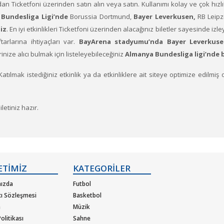
dan Ticketfoni üzerinden satın alın veya satın. Kullanımı kolay ve çok hızlı
Bundesliga Ligi’nde
Borussia Dortmund,
Bayer Leverkusen,
RB Leipzi
iz
. En iyi etkinlikleri Ticketfoni üzerinden alacağınız biletler sayesinde izleyi
arlarına ihtiyaçları var.
BayArena
stadyumu’nda Bayer Leverkusen
erinize alıcı bulmak için listeleyebileceğiniz
Almanya Bundesliga ligi’nde 
Katılmak istediğiniz etkinlik ya da etkinliklere ait siteye optimize edilmi
etiniz hazır.
ETİMİZ
KATEGORİLER
ızda
Futbol
cı Sözleşmesi
Basketbol
m
Müzik
olitikası
Sahne