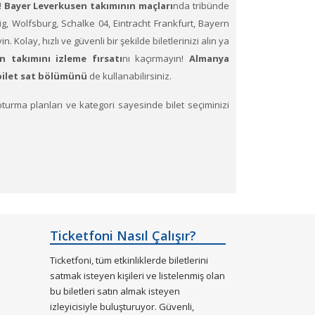
!
Bayer Leverkusen
takımının maçları
nda tribünde
g, Wolfsburg, Schalke 04, Eintracht Frankfurt, Bayern
n. Kolay, hızlı ve güvenli bir şekilde biletlerinizi alın ya
 takımını izleme fırsatı
nı kaçırmayın!
Almanya
bilet sat bölümünü
de kullanabilirsiniz.
ş oturma planları ve kategori sayesinde bilet seçiminizi
Ticketfoni Nasıl Çalışır?
Ticketfoni, tüm etkinliklerde biletlerini
satmak isteyen kişileri ve listelenmiş olan
bu biletleri satın almak isteyen
izleyicisiyle buluşturuyor. Güvenli,