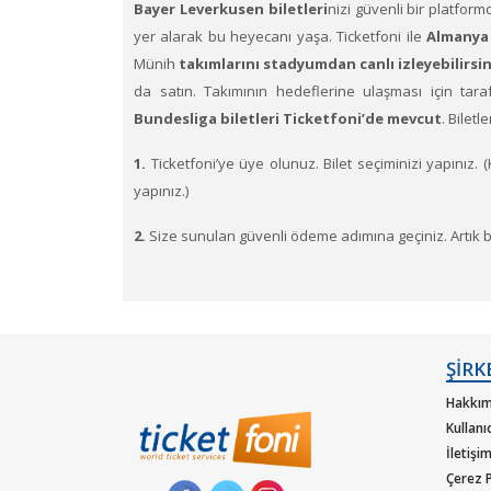
Bayer Leverkusen
biletleri
nizi güvenli bir platform
yer alarak bu heyecanı yaşa. Ticketfoni ile
Almanya 
Münih
takımlarını stadyumdan canlı izleyebilirsin
da satın. Takımının hedeflerine ulaşması için taraft
Bundesliga biletleri Ticketfoni’de mevcut
. Biletl
1.
Ticketfoni’ye üye olunuz. Bilet seçiminizi yapınız. (
yapınız.)
2.
Size sunulan güvenli ödeme adımına geçiniz. Artık bil
ŞİRK
Hakkım
Kullanı
İletişi
Çerez P