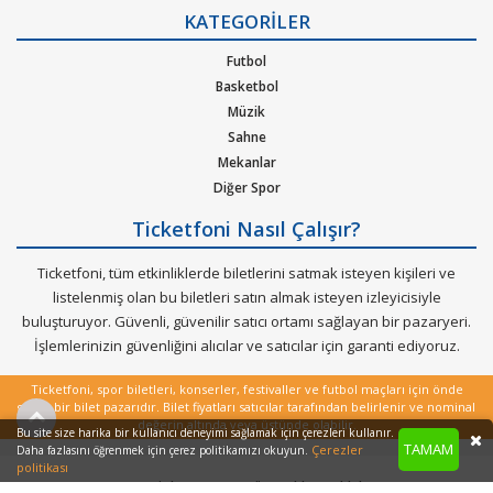
Gizlilik Politikası
KATEGORİLER
Kurumsal Ağırlama
Nasıl Çalışır
Futbol
Bilet Tipi ve Teslimat
Basketbol
Üyelik Doğrulama
Müzik
Sık Sorulan Sorular
Sahne
Mekanlar
Diğer Spor
Ticketfoni Nasıl Çalışır?
Ticketfoni, tüm etkinliklerde biletlerini satmak isteyen kişileri ve
listelenmiş olan bu biletleri satın almak isteyen izleyicisiyle
buluşturuyor. Güvenli, güvenilir satıcı ortamı sağlayan bir pazaryeri.
İşlemlerinizin güvenliğini alıcılar ve satıcılar için garanti ediyoruz.
Ticketfoni, spor biletleri, konserler, festivaller ve futbol maçları için önde
gelen bir bilet pazarıdır. Bilet fiyatları satıcılar tarafından belirlenir ve nominal
değerin altında veya üstünde olabilir.
Bu site size harika bir kullanıcı deneyimi sağlamak için çerezleri kullanır.
TAMAM
Çerezler
Daha fazlasını öğrenmek için çerez politikamızı okuyun.
politikası
Copyright © 2022 - Tüm Hakları Saklıdır