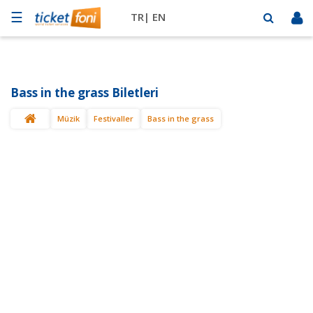
☰
TR|
EN
Futbol
Basketbol
Bass in the grass Biletleri
Müzik
Müzik
Festivaller
Bass in the grass
Sahne
Mekanlar
Diğer
Spor
BİLET
SAT