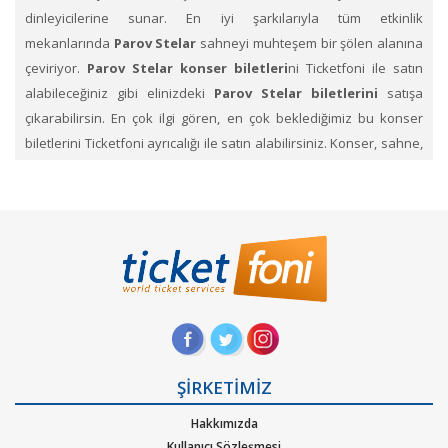
dinleyicilerine sunar. En iyi şarkılarıyla tüm etkinlik
mekanlarında
Parov Stelar
sahneyi muhteşem bir şölen alanına
çeviriyor.
Parov Stelar konser biletleri
ni Ticketfoni ile satın
alabileceğiniz gibi elinizdeki
Parov Stelar biletlerini
satışa
çıkarabilirsin. En çok ilgi gören, en çok beklediğimiz bu konser
biletlerini Ticketfoni ayrıcalığı ile satın alabilirsiniz. Konser, sahne,
festival kategorilerine ait etkinliklerin biletlerini sayfamız
üzerinden arayıp, dilediğin konserlerin biletini Ticketfoni
üzerinden satın alabilirsin. Profil sayfanızda biletin ne şekilde
size ulaştırılacağını ve hangi zaman diliminde sizde olacağını size
yapacağımız bildirimlerle haberdar edeceğiz.
Parov Stelar Konseri etkinlik biletleri satın al.
Ticketfoni
üzerinden
Parov Stelar
gibi pek çok sanatçının ve müzik
gruplarının konserlerine, müzik festivallerine, sahne etkinliklerine
en uygun ve hızlı bir şekilde bilet satın alabilirsiniz.
Ticketfoni
ŞİRKETİMİZ
üzerinden Parov Stelar konser bileti satın almak
Hakkımızda
için
Ticketfoni ye üye olunuz. Bilet seçiminizi yapınız. (Katılmak
Kullanıcı Sözleşmesi