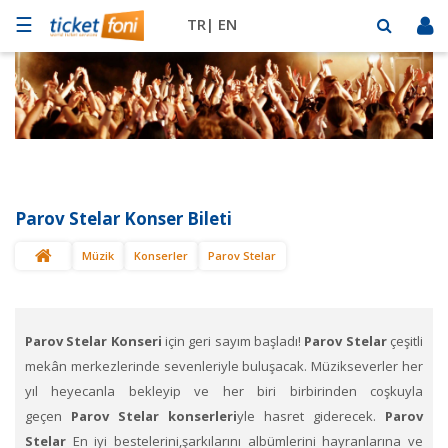
☰
TR|
EN
Futbol
Basketbol
Müzik
Sahne
Parov Stelar Konser Bileti
Mekanlar
Müzik
Konserler
Parov Stelar
Diğer
Spor
BİLET
SAT
Parov Stelar Konseri
için geri sayım başladı!
Parov Stelar
çeşitli
mekân merkezlerinde sevenleriyle buluşacak. Müzikseverler her
yıl heyecanla bekleyip ve her biri birbirinden coşkuyla
geçen
Parov Stelar konserleri
yle hasret giderecek.
Parov
Stelar
En iyi bestelerini,şarkılarını albümlerini hayranlarına ve