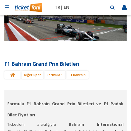
☰
TR|
EN
Futbol
Basketbol
Müzik
Sahne
F1 Bahrain Grand Prix Biletleri
Mekanlar
Diğer Spor
Formula 1
F1 Bahrain
Diğer
Spor
BİLET
SAT
Formula F1 Bahrain Grand Prix Biletleri ve F1 Padok
Bilet Fiyatları
Ticketfoni aracılığıyla
Bahrain International