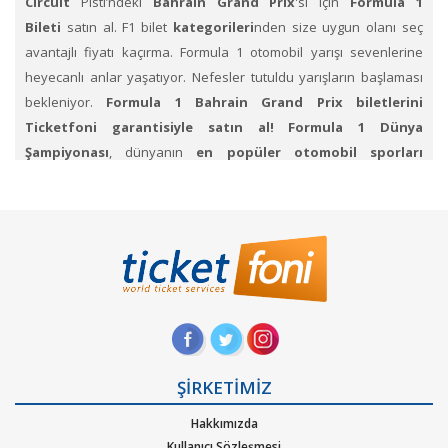
Circuit
Pisti’ndeki
Bahrain Grand Prix
'si için
Formula 1
Bileti
satın al. F1 bilet
kategorileri
nden size uygun olanı seç
avantajlı fiyatı kaçırma. Formula 1 otomobil yarışı sevenlerine
heyecanlı anlar yaşatıyor. Nefesler tutuldu yarışların başlaması
bekleniyor.
Formula 1 Bahrain Grand Prix
biletlerini
Ticketfoni garantisiyle satın al!
Formula 1 Dünya
Şampiyonası
, dünyanın
en popüler otomobil sporları
şampiyonası
dır.
Futbol Dünya Kupası
’ndan sonra
en çok
izlenen spor organizasyonu
dur. Alman pilot Michael
Schumacher 7, Juan Manuel 5, Fangio 4 şampiyonlukla
tamamlamışlardır. Lain Prost, Lewis Hamilton ve Sebastian Vettel
sıralamalardaki diğer pilotlardır.
Nefes kesici Formula 1
yarışlarını canlı izlemek için biletlerini Ticketfoni
garantisiyle satın al.
Formula 1
' in çekiciliği, mücadele hissini ne kadar iyi
ŞİRKETİMİZ
yansıttığıdır.
Milyonlarca Formula 1 hayranı için biletlerinizi
Ticketfoni üzerinden alıp ya da satabilirsiniz
.
F1 hakkında
;
Hakkımızda
saniyeler içinde akıl almaz bir hıza yüz altmış km/saate çıkıp
Kullanıcı Sözleşmesi