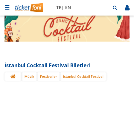
☰
TR|
EN
Futbol
Basketbol
Müzik
Sahne
İstanbul Cocktail Festival Biletleri
Mekanlar
Müzik
Festivaller
İstanbul Cocktail Festival
Diğer
Spor
BİLET
SAT