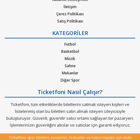
İletişim
Çerez Politikası
Satış Politikası
Gizlilik Politikası
KATEGORİLER
Kurumsal Ağırlama
Nasıl Çalışır
Futbol
Bilet Tipi ve Teslimat
Basketbol
Üyelik Doğrulama
Müzik
Sık Sorulan Sorular
Sahne
Mekanlar
Diğer Spor
Ticketfoni Nasıl Çalışır?
Ticketfoni, tüm etkinliklerde biletlerini satmak isteyen kişileri ve
listelenmiş olan bu biletleri satın almak isteyen izleyicisiyle
buluşturuyor. Güvenli, güvenilir satıcı ortamı sağlayan bir pazaryeri.
İşlemlerinizin güvenliğini alıcılar ve satıcılar için garanti ediyoruz.
Ticketfoni, spor biletleri, konserler, festivaller ve futbol maçları için önde