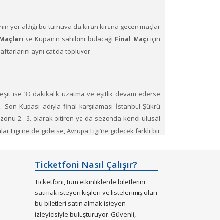
rının yer aldığı bu turnuva da kıran kırana geçen maçlar
 Maçları
ve Kupanın sahibini bulacağı
Final Maçı
için
ftarlarını aynı çatıda topluyor.
r eşit ise 30 dakikalık uzatma ve eşitlik devam ederse
. Son Kupası adıyla final karşılaması İstanbul Şükrü
zonu 2.- 3. olarak bitiren ya da sezonda kendi ulusal
r Ligi'ne de giderse, Avrupa Ligi’ne gidecek farklı bir
a Avrupa ligi ön eleme maçı oynayabilir. Şampiyonlar
der ve kopyası verilir. Üst üste üç kez ya da beş kez bu
Ticketfoni Nasıl Çalışır?
Ticketfoni, tüm etkinliklerde biletlerini
eken
satmak isteyen kişileri ve listelenmiş olan
bu biletleri satın almak isteyen
ş oturma planları ve kategori sayesinde bilet seçiminizi
izleyicisiyle buluşturuyor. Güvenli,