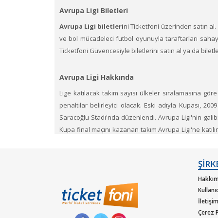
Avrupa Ligi Biletleri
Avrupa Ligi biletleri
ni Ticketfoni üzerinden satın al
ve bol mücadeleci futbol oyunuyla taraftarları sahay
Ticketfoni Güvencesiyle biletlerini satın al ya da biletle
Avrupa Ligi Hakkında
Lige katılacak takım sayısı ülkeler sıralamasına göre
penaltılar belirleyici olacak. Eski adıyla Kupası, 
Saracoğlu Stadı'nda düzenlendi. Avrupa Ligi'nin gali
Kupa final maçını kazanan takım Avrupa Ligi'ne katılır
yedek takım ortaya çıkar. Kendi Ulusal Kupa final m
Ligi elemelerinde başarısız olanlar Avrupa Ligi'ne gide
ŞİRK
kupada başarı göstermiş kupanın orijinalini alır. Bunu 
Hakkım
Avrupa Ligi ekiplerinin iç saha ve dış saha bilet
Kullanı
İletişi
1.
Ticketfoni'ye üye olunuz. Bilet seçiminizi yapınız. (
Çerez P