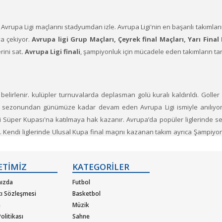
. Avrupa Ligi maçlarını stadyumdan izle.
Avrupa Ligi'nin en başarılı takımla
a çekiyor.
Avrupa ligi Grup Maçları, Çeyrek final Maçları, Yarı Final
rini sat
. Avrupa Ligi finali
, şampiyonluk için mücadele eden takımların tara
 belirlenir. kulüpler turnuvalarda deplasman golü kuralı kaldırıldı. Golle
2009 sezonundan günümüze kadar devam eden Avrupa Ligi ismiyle anılıyor
bi Süper Kupası'na katılmaya hak kazanır. Avrupa’da popüler liglerinde se
. Kendi liglerinde Ulusal Kupa final maçını kazanan takım ayrıca Şampiyonla
açını kazanan takım Avrupa Ligine gitmeye hak kazanır ama bazı durumlard
r. Kupası'nı kazanan takımlar orijinal kupayı sezon içeresinde ’ya teslim e
ETİMİZ
KATEGORİLER
başarıp elinde bulunduran tek kulüp takımı Sevilla'dır.
ızda
Futbol
lerini temin etmek
Ticketfoni sayesinde çok kolay. Sadece yapmanız ger
cı Sözleşmesi
Basketbol
m
Müzik
Katılmak istediğiniz etkinlik ya da etkinliklere ait siteye optimize edilmi
olitikası
Sahne