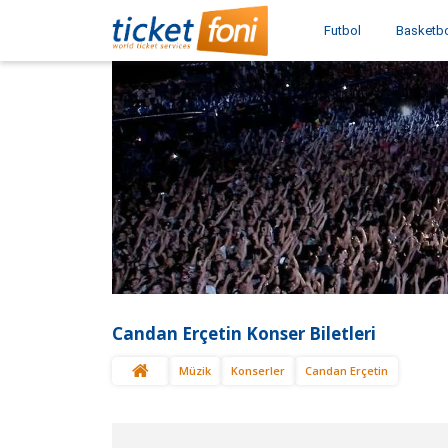
Futbol
Basketb
Candan Erçetin Konser Biletleri
Müzik
Konserler
Candan Erçetin