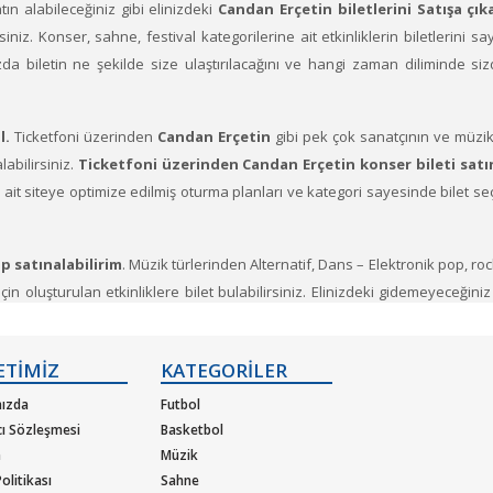
atın alabileceğiniz gibi elinizdeki
Candan Erçetin biletlerini Satışa çıka
lirsiniz. Konser, sahne, festival kategorilerine ait etkinliklerin biletlerini 
ızda biletin ne şekilde size ulaştırılacağını ve hangi zaman diliminde s
l.
Ticketfoni üzerinden
Candan Erçetin
gibi pek çok sanatçının ve müzik
labilirsiniz.
Ticketfoni üzerinden Candan Erçetin konser bileti satı
ere ait siteye optimize edilmiş oturma planları ve kategori sayesinde bilet
p satınalabilirim
. Müzik türlerinden Alternatif, Dans – Elektronik pop, ro
n oluşturulan etkinliklere bilet bulabilirsiniz. Elinizdeki gidemeyeceğiniz
r veren sanatçıların soluksuz konser turneleriyle biletleri günler önc
ETİMİZ
KATEGORİLER
ızda
Futbol
cı Sözleşmesi
Basketbol
m
Müzik
olitikası
Sahne