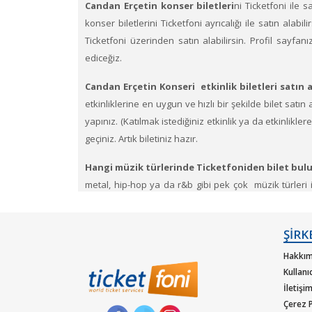
Candan Erçetin konser biletleri
ni Ticketfoni ile s
konser biletlerini Ticketfoni ayrıcalığı ile satın alabi
Ticketfoni üzerinden satın alabilirsin. Profil sayfan
ediceğiz.
Candan Erçetin Konseri etkinlik biletleri satın a
etkinliklerine en uygun ve hızlı bir şekilde bilet satın a
yapınız. (Katılmak istediğiniz etkinlik ya da etkinlikl
geçiniz. Artık biletiniz hazır.
Hangi müzik türlerinde Ticketfoniden bilet bulu
metal, hip-hop ya da r&b gibi pek çok müzik türleri içi
hizmeti Ticketfoni sizler için sunuyor.
Dünya çapında en çok dinlenen, dünyada en çok konse
ŞİRK
güvencesiyle satın alabilirisiniz.
Hakkım
Kullanı
İletişi
Çerez P