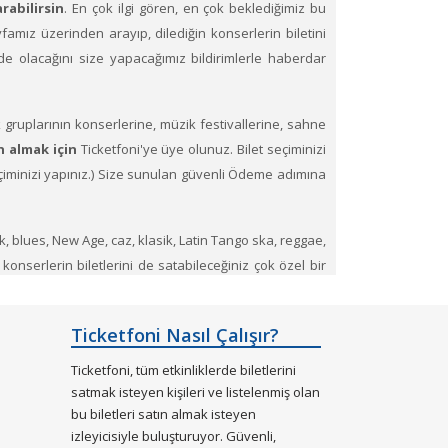
rabilirsin
. En çok ilgi gören, en çok beklediğimiz bu
sayfamız üzerinden arayıp, dilediğin konserlerin biletini
izde olacağını size yapacağımız bildirimlerle haberdar
 gruplarının konserlerine, müzik festivallerine, sahne
n almak için
Ticketfoni'ye üye olunuz. Bilet seçiminizi
 seçiminizi yapınız.) Size sunulan güvenli Ödeme adımına
ck, blues, New Age, caz, klasik, Latin Tango ska, reggae,
 konserlerin biletlerini de satabileceğiniz çok özel bir
esinden tükenen etkinliklerin biletlerini Ticketfoni
Ticketfoni Nasıl Çalışır?
Ticketfoni, tüm etkinliklerde biletlerini
satmak isteyen kişileri ve listelenmiş olan
bu biletleri satın almak isteyen
izleyicisiyle buluşturuyor. Güvenli,