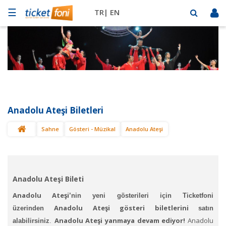
☰
TR|
EN
Futbol
Basketbol
Müzik
Sahne
Anadolu Ateşi Biletleri
Mekanlar
Sahne
Gösteri - Müzikal
Anadolu Ateşi
Diğer
Spor
BİLET
SAT
Anadolu Ateşi Bileti
Anadolu Ateşi
’nin yeni gösterileri
için Ticketfoni
Anadolu Ateşi gösteri biletlerini
üzerinden
satın
Anadolu Ateşi yanmaya devam ediyor!
Anadolu
alabilirsiniz
.