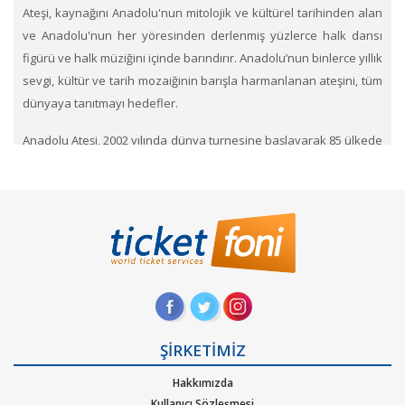
Ateşi, kaynağını Anadolu'nun mitolojik ve kültürel tarihinden alan
ve Anadolu'nun her yöresinden derlenmiş yüzlerce halk dansı
figürü ve halk müziğini içinde barındırır. Anadolu’nun binlerce yıllık
sevgi, kültür ve tarih mozaiğinin barışla harmanlanan ateşini, tüm
dünyaya tanıtmayı hedefler.
Anadolu Ateşi, 2002 yılında dünya turnesine başlayarak 85 ülkede
(bir çok ülkeye defalarca gidilmiştir) 3500 gösteri ile 20 milyonu
aşan sanatsever tarafından izlenildi. Ülkemizin büyük
organizasyonlarında Eurovision 2004-Universiade 2005 sahne
alan topluluk dünya basını tarafından ilgiyle izlenilmiştir. Grup,
Amerika’da New York Madison Square Garden, Chicago’da
Chicago Theater, Fransa’da Bercy, Çin’de Çin Halk Parlamento
Binası, Moskova’da Kremlin Palace, Mısır’da tarihi Muhammet Ali
Camisi ve Piramitlerin Önü gibi dünyanın en önemli
merkezlerinde gösteri yapmış ve başta cumhurbaşkanları,
ŞİRKETİMİZ
başbakanlar, krallar olmak üzere ülke liderleri tarafından ayakta
Hakkımızda
alkışlanmıştır.
Kullanıcı Sözleşmesi