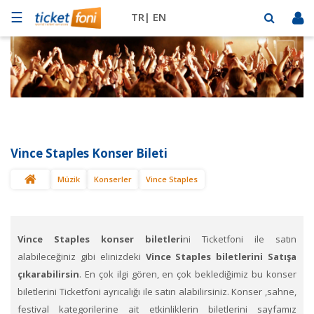
☰
TR|
EN
Futbol
Basketbol
Müzik
Sahne
Vince Staples Konser Bileti
Mekanlar
Müzik
Konserler
Vince Staples
Diğer
Spor
BİLET
SAT
Vince Staples konser biletleri
ni Ticketfoni ile satın
alabileceğiniz gibi elinizdeki
Vince Staples biletlerini Satışa
çıkarabilirsin
. En çok ilgi gören, en çok beklediğimiz bu konser
biletlerini Ticketfoni ayrıcalığı ile satın alabilirsiniz. Konser ,sahne,
festival kategorilerine ait etkinliklerin biletlerini sayfamız