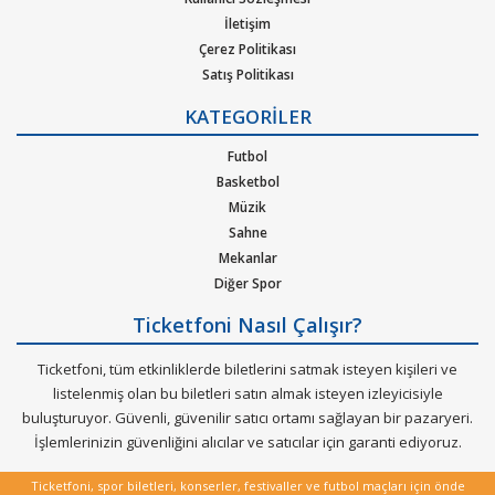
pop, rock, blues, New Age, caz, klasik, Latin Tango ska, reggae,
İletişim
metal, hip-hop ya da r&b gibi pek çok müzik türleri için
Çerez Politikası
oluşturulan etkinliklere bilet bulabilirsiniz. Elinizdeki
Satış Politikası
gidemeyeceğiniz konserlerin biletlerini de satabileceğiniz çok
Gizlilik Politikası
özel bir hizmeti Ticketfoni sizler için sunuyor.
KATEGORİLER
Kurumsal Ağırlama
Nasıl Çalışır
Futbol
Dünya çapında en çok dinlenen, dünyada en çok konser veren
Bilet Tipi ve Teslimat
Basketbol
sanatçıların soluksuz konser turneleriyle biletleri günler
Üyelik Doğrulama
Müzik
öncesinden tükenen etkinliklerin biletlerini Ticketfoni
Sık Sorulan Sorular
Sahne
güvencesiyle satın alabilirisiniz.
Mekanlar
Diğer Spor
Ticketfoni Nasıl Çalışır?
Ticketfoni, tüm etkinliklerde biletlerini satmak isteyen kişileri ve
listelenmiş olan bu biletleri satın almak isteyen izleyicisiyle
buluşturuyor. Güvenli, güvenilir satıcı ortamı sağlayan bir pazaryeri.
İşlemlerinizin güvenliğini alıcılar ve satıcılar için garanti ediyoruz.
Ticketfoni, spor biletleri, konserler, festivaller ve futbol maçları için önde