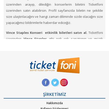
üzerinden arayıp, dilediğin konserlerin biletini Ticketfoni
üzerinden satın alabilirsin. Profil sayfanızda biletin ne şekilde
size ulaştırılacağını ve hangi zaman diliminde sizde olacağını size
yapacağımız bildirimlerle haberdar ediceğiz.
Vince Staples Konseri etkinlik biletleri satın al.
Ticketfoni
üzerinden
Vince Staples
gibi pek çok sanatçının ve müzik
gruplarının konserlerine, müzik festivallerine, sahne etkinliklerine
en uygun ve hızlı bir şekilde bilet satın alabilirsiniz.
Ticketfoni
üzerinden Vince Staples konser bileti satın almak
için
Ticketfoni ye üye olunuz. Bilet seçiminizi yapınız. (Katılmak
istediğiniz etkinlik ya da etkinliklere ait siteye optimize edilmiş
oturma planları ve kategori sayesinde bilet seçiminizi
yapınız.) Size sunulan güvenli Ödeme adımına geçiniz. Artık
biletiniz hazır.
ŞİRKETİMİZ
Hangi müzik türlerinde Ticketfoniden bilet bulup
Hakkımızda
satınalabilirim
. Müzik türlerinden Alternatif, Dans – Elektronik
Kullanıcı Sözleşmesi