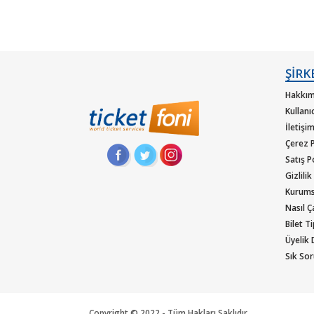
ŞİRK
Hakkım
Kullanı
İletişi
Çerez P
Satış P
Gizlilik
Kurums
Nasıl Ça
Bilet T
Üyelik
Sık Sor
Copyright © 2022 - Tüm Hakları Saklıdır