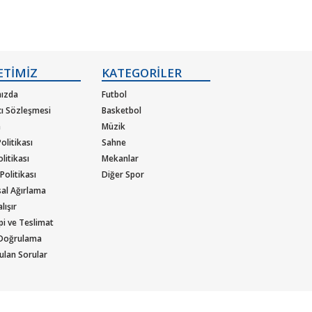
ETİMİZ
KATEGORİLER
ızda
Futbol
cı Sözleşmesi
Basketbol
m
Müzik
olitikası
Sahne
olitikası
Mekanlar
 Politikası
Diğer Spor
al Ağırlama
lışır
ipi ve Teslimat
 Doğrulama
ulan Sorular