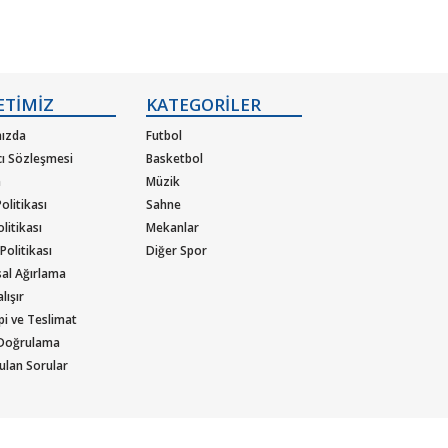
ETİMİZ
KATEGORİLER
ızda
Futbol
cı Sözleşmesi
Basketbol
m
Müzik
olitikası
Sahne
olitikası
Mekanlar
 Politikası
Diğer Spor
al Ağırlama
lışır
ipi ve Teslimat
 Doğrulama
ulan Sorular