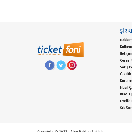
ŞİRK
Hakkım
Kullanı
İletişi
Çerez P
Satış P
Gizlilik
Kurums
Nasıl Ça
Bilet T
Üyelik
Sık Sor
Copyright © 2022 - Tüm Hakları Saklıdır