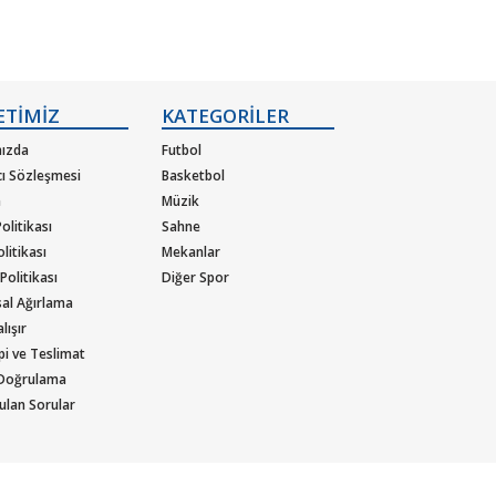
ETİMİZ
KATEGORİLER
ızda
Futbol
cı Sözleşmesi
Basketbol
m
Müzik
olitikası
Sahne
olitikası
Mekanlar
 Politikası
Diğer Spor
al Ağırlama
lışır
ipi ve Teslimat
 Doğrulama
ulan Sorular