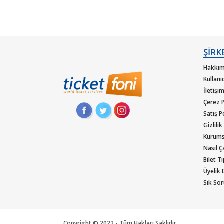
ŞİRK
Hakkım
Kullanı
İletişi
Çerez P
Satış P
Gizlilik
Kurums
Nasıl Ça
Bilet T
Üyelik
Sık Sor
Copyright © 2022 - Tüm Hakları Saklıdır