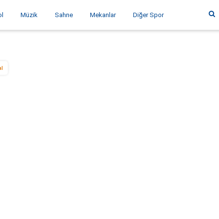
ol
Müzik
Sahne
Mekanlar
Diğer Spor
al