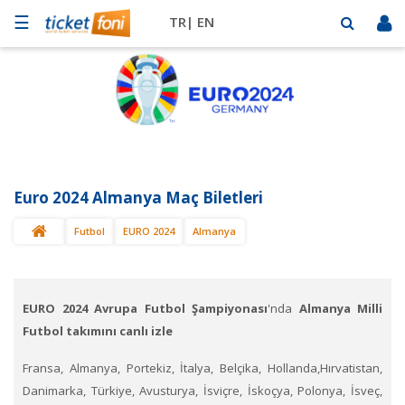
☰
TR|
EN
Futbol
Basketbol
Müzik
Sahne
Euro 2024 Almanya Maç Biletleri
Mekanlar
Futbol
EURO 2024
Almanya
Diğer
Spor
BİLET
SAT
EURO 2024 Avrupa Futbol Şampiyonası
'nda
Almanya Milli
Futbol takımını canlı izle
Fransa, Almanya, Portekiz, İtalya, Belçika, Hollanda,Hırvatistan,
Danimarka, Türkiye, Avusturya, İsviçre, İskoçya, Polonya, İsveç,