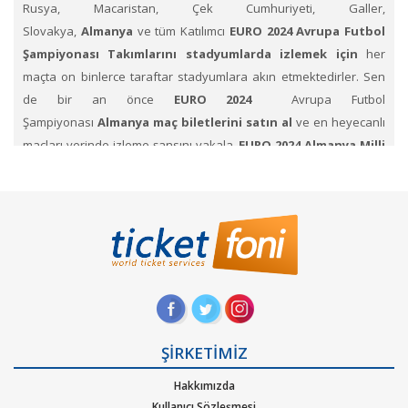
Rusya, Macaristan, Çek Cumhuriyeti, Galler,
Slovakya,
Almanya
ve tüm Katılımcı
EURO 2024 Avrupa Futbol
Şampiyonası Takımlarını stadyumlarda izlemek için
her
maçta on binlerce taraftar stadyumlara akın etmektedirler. Sen
de bir an önce
EURO 2024
Avrupa Futbol
Şampiyonası
Almanya maç biletlerini satın al
ve en heyecanlı
maçları yerinde izleme şansını yakala.
EURO 2024
Almanya Milli
Futbol takım biletleri
ni Ticketfoni üzerinden satın
al.
Avrupa Futbol Şampiyonası Maçlarında takımları
nın
birbiri karşısında mücadelesinde yetenekli, hızlı, pahalı değerli
oyuncuların Showlarını izlemek için
EURO 2024 Maç biletini al.
EURO 2024 Almanya Maç biletleri i
çin Ticketfoni'yi inceleyin.
Hep destek tam destekle tribündeki yerlerini alan taraftarlar,
renklerini taşıyıp formalarının hakkını vermeye çalışan
futbolculara sahip çıkıyorlar.
Almanya
Takımını desteklemek için
ŞİRKETİMİZ
stadyumdaki yerlerini dolduruyor.
Ticketfoni
Hakkımızda
üzerinden Almanya EURO 2024 Maç Bileti satın almak için
,
Kullanıcı Sözleşmesi