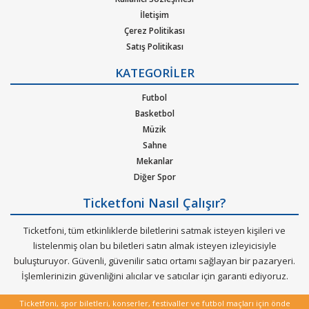
1. Ticketfoni’ye üye olunuz. Bilet seçiminizi yapınız. (Katılmak
İletişim
istediğiniz etkinlik ya da etkinliklere ait siteye optimize edilmiş
Çerez Politikası
oturma planları ve kategori sayesinde bilet seçiminizi yapınız.)
Satış Politikası
Gizlilik Politikası
KATEGORİLER
2. Size sunulan güvenli ödeme adımına geçiniz. Artık biletiniz
Kurumsal Ağırlama
hazır.
Nasıl Çalışır
Futbol
Bilet Tipi ve Teslimat
Basketbol
Üyelik Doğrulama
Müzik
Sık Sorulan Sorular
Sahne
Mekanlar
Diğer Spor
Ticketfoni Nasıl Çalışır?
Ticketfoni, tüm etkinliklerde biletlerini satmak isteyen kişileri ve
listelenmiş olan bu biletleri satın almak isteyen izleyicisiyle
buluşturuyor. Güvenli, güvenilir satıcı ortamı sağlayan bir pazaryeri.
İşlemlerinizin güvenliğini alıcılar ve satıcılar için garanti ediyoruz.
Ticketfoni, spor biletleri, konserler, festivaller ve futbol maçları için önde