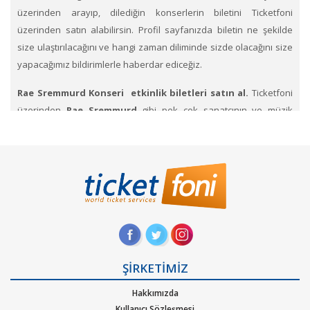
üzerinden arayıp, dilediğin konserlerin biletini Ticketfoni
üzerinden satın alabilirsin. Profil sayfanızda biletin ne şekilde
size ulaştırılacağını ve hangi zaman diliminde sizde olacağını size
yapacağımız bildirimlerle haberdar ediceğiz.
Rae Sremmurd Konseri etkinlik biletleri satın al.
Ticketfoni
üzerinden
Rae Sremmurd
gibi pek çok sanatçının ve müzik
gruplarının konserlerine, müzik festivallerine, sahne etkinliklerine
en uygun ve hızlı bir şekilde bilet satın alabilirsiniz.
Ticketfoni
üzerinden Rae Sremmurd konser bileti satın almak
için
Ticketfoni ye üye olunuz. Bilet seçiminizi yapınız. (Katılmak
istediğiniz etkinlik ya da etkinliklere ait siteye optimize edilmiş
oturma planları ve kategori sayesinde bilet seçiminizi
yapınız.) Size sunulan güvenli Ödeme adımına geçiniz. Artık
biletiniz hazır.
ŞİRKETİMİZ
Hangi müzik türlerinde Ticketfoniden bilet bulup
Hakkımızda
satınalabilirim
. Müzik türlerinden Alternatif, Dans – Elektronik
Kullanıcı Sözleşmesi