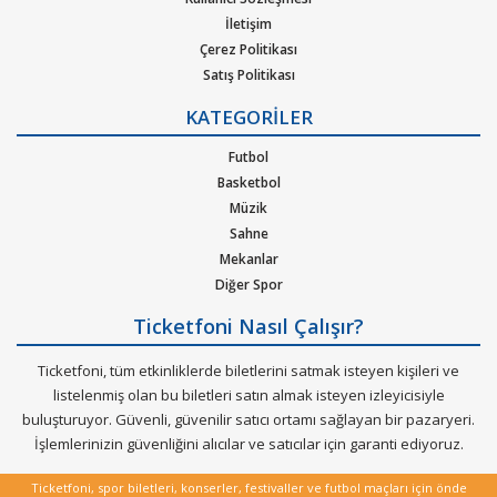
pop, rock, blues, New Age, caz, klasik, Latin Tango ska, reggae,
İletişim
metal, hip-hop ya da r&b gibi pek çok müzik türleri için
Çerez Politikası
oluşturulan etkinliklere bilet bulabilirsiniz. Elinizdeki
Satış Politikası
gidemeyeceğiniz konserlerin biletlerini de satabileceğiniz çok
Gizlilik Politikası
özel bir hizmeti Ticketfoni sizler için sunuyor.
KATEGORİLER
Kurumsal Ağırlama
Nasıl Çalışır
Futbol
Dünya çapında en çok dinlenen, dünyada en çok konser veren
Bilet Tipi ve Teslimat
Basketbol
sanatçıların soluksuz konser turneleriyle biletleri günler
Üyelik Doğrulama
Müzik
öncesinden tükenen etkinliklerin biletlerini Ticketfoni
Sık Sorulan Sorular
Sahne
güvencesiyle satın alabilirisiniz.
Mekanlar
Diğer Spor
Ticketfoni Nasıl Çalışır?
Ticketfoni, tüm etkinliklerde biletlerini satmak isteyen kişileri ve
listelenmiş olan bu biletleri satın almak isteyen izleyicisiyle
buluşturuyor. Güvenli, güvenilir satıcı ortamı sağlayan bir pazaryeri.
İşlemlerinizin güvenliğini alıcılar ve satıcılar için garanti ediyoruz.
Ticketfoni, spor biletleri, konserler, festivaller ve futbol maçları için önde