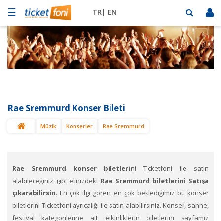
☰
TR|
EN
Futbol
Basketbol
Müzik
Sahne
Rae Sremmurd Konser Bileti
Mekanlar
Müzik
Konserler
Rae Sremmurd
Diğer
Spor
BİLET
SAT
Rae Sremmurd konser biletleri
ni Ticketfoni ile satın
alabileceğiniz gibi elinizdeki
Rae Sremmurd biletlerini Satışa
çıkarabilirsin
. En çok ilgi gören, en çok beklediğimiz bu konser
biletlerini Ticketfoni ayrıcalığı ile satın alabilirsiniz. Konser, sahne,
festival kategorilerine ait etkinliklerin biletlerini sayfamız