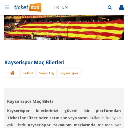
☰
TR|
EN
Futbol
Basketbol
Müzik
Sahne
Kayserispor Maç Biletleri
Mekanlar
Futbol
Süper Lig
Kayserispor
Diğer
Spor
BİLET
SAT
Kayserispor Maç Bileti
Kayserispor biletlerinizi güvenli bir platformdan
Ticketfoni üzerinden satın alın veya satın.
Kullanımı kolay ve
çok hızlı!
Kayserispor
takımının maçlarında
tribünde yer