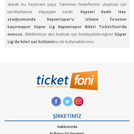
alarak bu heyecanı yaşa. Takımının hedeflerine ulaşması için
taraftarlarına ihtiyaçları vardır.
Kayseri Kadir Has
stadyumunda
Kayserispor'u izleme fırsatını
kaçırmayın!
Süper Lig Kayserispor Bileti Ticketfoni'de
mevcut.
Biletlerinize alıcı bulmak için listeleyebileceğiniz
Süper
Lig'de bilet sat bölümü
nü de kullanabilirsiniz.
Ticketfoni üzerinden online maç bileti nasıl satın alınır?
1
. Ticketfoni'ye üye olunuz. Bilet seçiminizi yapınız. (Katılmak
istediğiniz etkinlik ya da etkinliklere ait siteye optimize edilmiş
oturma planları ve kategori sayesinde bilet seçiminizi yapınız.)
2
. Size sunulan güvenli Ödeme adımına geçiniz. Artık biletiniz
hazır.
Bilet alım ya da satım ile ilgili sorunuz mu var?
Müşteri
ŞİRKETİMİZ
danışmanlarımız size çok hızlı bir şekilde cevap verecektir.
Hakkımızda
Ticketfoni ile Türkiye Süper Lig'de Galatasaray, Fenerbahçe,
Kullanıcı Sözleşmesi