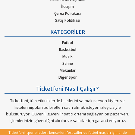
Adana Demirspor, Başakşehir FK, Trabzonspor, Konyaspor,
İletişim
Çerez Politikası
Beşiktaş, Kayserispor, Alanyaspor, Gaziantep FK, MKE
Satış Politikası
Ankaragücü, Antalyaspor, Giresunspor, Hatayspor, Kasımpaşa,
Gizlilik Politikası
Sivasspor takımlarını stadyumdan canlı izleyebilirsiniz. En iyi
KATEGORİLER
Kurumsal Ağırlama
etkinlikleri Ticketfoni üzerinden alacağınız biletler sayesinde
Nasıl Çalışır
Futbol
izleyin. Kolay, hızlı ve güvenli bir şekilde biletlerinizi alın ya da
Bilet Tipi ve Teslimat
Basketbol
satın.
Üyelik Doğrulama
Müzik
Sık Sorulan Sorular
Sahne
Mekanlar
Diğer Spor
Ticketfoni Nasıl Çalışır?
Ticketfoni, tüm etkinliklerde biletlerini satmak isteyen kişileri ve
listelenmiş olan bu biletleri satın almak isteyen izleyicisiyle
buluşturuyor. Güvenli, güvenilir satıcı ortamı sağlayan bir pazaryeri.
İşlemlerinizin güvenliğini alıcılar ve satıcılar için garanti ediyoruz.
Ticketfoni, spor biletleri, konserler, festivaller ve futbol maçları için önde