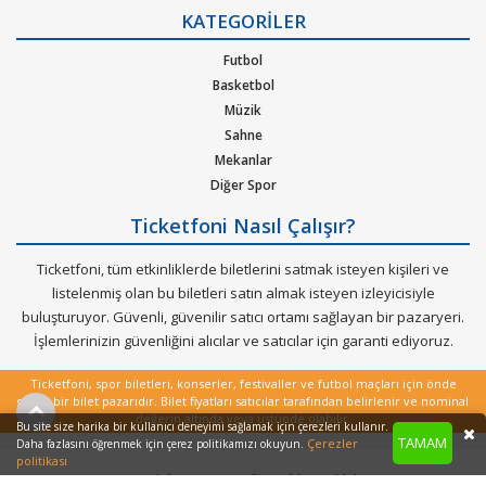
Gizlilik Politikası
KATEGORİLER
Kurumsal Ağırlama
Nasıl Çalışır
Futbol
Bilet Tipi ve Teslimat
Basketbol
Üyelik Doğrulama
Müzik
Sık Sorulan Sorular
Sahne
Mekanlar
Diğer Spor
Ticketfoni Nasıl Çalışır?
Ticketfoni, tüm etkinliklerde biletlerini satmak isteyen kişileri ve
listelenmiş olan bu biletleri satın almak isteyen izleyicisiyle
buluşturuyor. Güvenli, güvenilir satıcı ortamı sağlayan bir pazaryeri.
İşlemlerinizin güvenliğini alıcılar ve satıcılar için garanti ediyoruz.
Ticketfoni, spor biletleri, konserler, festivaller ve futbol maçları için önde
gelen bir bilet pazarıdır. Bilet fiyatları satıcılar tarafından belirlenir ve nominal
değerin altında veya üstünde olabilir.
Bu site size harika bir kullanıcı deneyimi sağlamak için çerezleri kullanır.
TAMAM
Çerezler
Daha fazlasını öğrenmek için çerez politikamızı okuyun.
politikası
Copyright © 2022 - Tüm Hakları Saklıdır