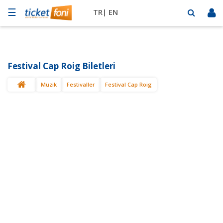
☰
TR|
EN
Futbol
Basketbol
Festival Cap Roig Biletleri
Müzik
Müzik
Festivaller
Festival Cap Roig
Sahne
Mekanlar
Diğer
Spor
BİLET
SAT