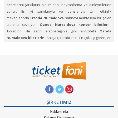
bestelerini,şarkılarını albümlerini hayranlarına ve dinleyicilerine
sunar. En iyi şarkılarıyla ve danslarıyla tüm etkinlik
mekanlarında
Ozoda Nursaidova
sahneyi muhteşem bir şölen
alanına çeviriyor.
Ozoda Nursaidova konser biletleri
ni
TicketFoni ile satın alabileceğiniz gibi elinizdeki
Ozoda
Nursaidova biletlerini
Satışa çıkarabilirsin. En çok ilgi gören, en
çok beklediğimiz bu konser biletlerini Ticketfoni ayrıcalığı ile satın
aQlabilirsiniz.Konser, sahne, festival kategorilerine ait
etkinliklerin biletlerini sayfamız üzerinden arayıp, dilediğin
konserlerin biletini Ticketfoni üzerinden satın alabilirsin. Profil
sayfanızda biletin ne şekilde size ulaştırılacağını ve hangi zaman
diliminde sizde olacağını size yapacağımız bildirimlerle haberdar
edeceğiz.
Ozoda Nursaidova
Konseri etkinlik biletleri satın
al.
Ticketfoni üzerinden
Ozoda Nursaidova
gibi pek çok
ŞİRKETİMİZ
sanatçının ve müzik gruplarının konserlerine, müzik festivallerine,
Hakkımızda
sahne etkinliklerine en uygun ve hızlı bir şekilde bilet satın
Kullanıcı Sözleşmesi