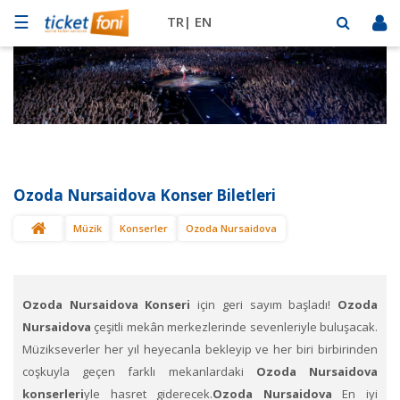
☰
TR|
EN
Futbol
Basketbol
Müzik
Sahne
Ozoda Nursaidova Konser Biletleri
Mekanlar
Müzik
Konserler
Ozoda Nursaidova
Diğer
Spor
BİLET
SAT
Ozoda Nursaidova Konser​i
için geri sayım başladı!
Ozoda
Nursaidova
çeşitli mekân merkezlerinde sevenleriyle buluşacak.
Müzikseverler her yıl heyecanla bekleyip ve her biri birbirinden
coşkuyla geçen farklı mekanlardaki
Ozoda Nursaidova
konserleri
yle hasret giderecek.
Ozoda Nursaidova
En iyi