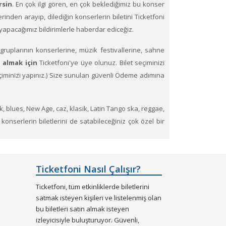
rsin
. En çok ilgi gören, en çok beklediğimiz bu konser
üzerinden arayıp, dilediğin konserlerin biletini Ticketfoni
e yapacağımız bildirimlerle haberdar ediceğiz.
ruplarının konserlerine, müzik festivallerine, sahne
n almak için
Ticketfoni'ye üye olunuz. Bilet seçiminizi
 seçiminizi yapınız.) Size sunulan güvenli Ödeme adımına
ck, blues, New Age, caz, klasik, Latin Tango ska, reggae,
 konserlerin biletlerini de satabileceğiniz çok özel bir
esinden tükenen etkinliklerin biletlerini Ticketfoni
Ticketfoni Nasıl Çalışır?
Ticketfoni, tüm etkinliklerde biletlerini
satmak isteyen kişileri ve listelenmiş olan
bu biletleri satın almak isteyen
izleyicisiyle buluşturuyor. Güvenli,