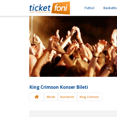
Futbol
Basketb
King Crimson Konser Bileti
Müzik
Konserler
King Crimson