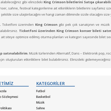
n alabileceğiniz gibi elinizdeki
King Crimson biletlerini Satışa çıkarabili
 Konser, sahne, festival kategorilerine ait etkinliklerin biletlerini sayfamız 
ne şekilde size ulaştırılacağını ve hangi zaman diliminde sizde olacağını siz
.
Ticketfoni üzerinden
King Crimson
gibi pek çok sanatçının ve müzik g
alabilirsiniz.
Ticketfoni üzerinden King Crimson konser bileti satı
ere ait siteye optimize edilmiş oturma planları ve kategori sayesinde bilet
p satınalabilirim
. Müzik türlerinden Alternatif, Dans – Elektronik pop, ro
n oluşturulan etkinliklere bilet bulabilirsiniz. Elinizdeki gidemeyeceğiniz
r veren sanatçıların soluksuz konser turneleriyle biletleri günler önc
ETİMİZ
KATEGORİLER
ızda
Futbol
cı Sözleşmesi
Basketbol
m
Müzik
olitikası
Sahne