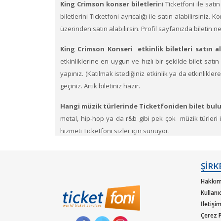
King Crimson konser biletleri
ni Ticketfoni ile satı
biletlerini Ticketfoni ayrıcalığı ile satın alabilirsiniz.
üzerinden satın alabilirsin. Profil sayfanızda biletin 
King Crimson Konseri etkinlik biletleri satın al
etkinliklerine en uygun ve hızlı bir şekilde bilet satın 
yapınız. (Katılmak istediğiniz etkinlik ya da etkinlikl
geçiniz. Artık biletiniz hazır.
Hangi müzik türlerinde Ticketfoniden bilet bulu
metal, hip-hop ya da r&b gibi pek çok müzik türleri içi
hizmeti Ticketfoni sizler için sunuyor.
Dünya çapında en çok dinlenen, dünyada en çok konse
güvencesiyle satın alabilirisiniz.
ŞİRK
Hakkım
Kullanı
İletişi
Çerez P