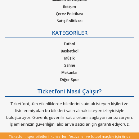
İletişim
için listeleyebileceğiniz
Süper Lig'de bilet sat bölümü
nü de
Çerez Politikası
kullanabilirsiniz.
Satış Politikası
Ticketfoni'ye üye olunuz. Bilet seçiminizi yapınız. (Katılmak
Gizlilik Politikası
KATEGORİLER
istediğiniz etkinlik ya da etkinliklere ait siteye optimize edilmiş
Kurumsal Ağırlama
Nasıl Çalışır
oturma planları ve kategori sayesinde bilet seçiminizi yapınız.)
Futbol
Bilet Tipi ve Teslimat
Size sunulan güvenli Ödeme adımına geçiniz. Artık biletiniz hazır.
Basketbol
Üyelik Doğrulama
Müzik
Bilet alım ya da satım ile ilgili sorunuz mu var?
Müşteri
Sık Sorulan Sorular
Sahne
danışmanlarımız size çok hızlı bir şekilde cevap verecektir.
Mekanlar
Diğer Spor
Ticketfoni Nasıl Çalışır?
Ticketfoni, tüm etkinliklerde biletlerini satmak isteyen kişileri ve
listelenmiş olan bu biletleri satın almak isteyen izleyicisiyle
buluşturuyor. Güvenli, güvenilir satıcı ortamı sağlayan bir pazaryeri.
İşlemlerinizin güvenliğini alıcılar ve satıcılar için garanti ediyoruz.
Ticketfoni, spor biletleri, konserler, festivaller ve futbol maçları için önde