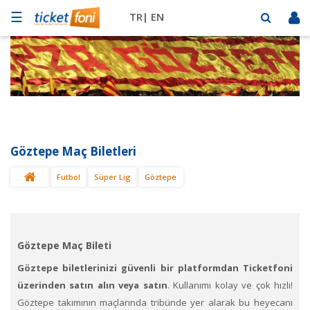
☰
TR|
EN
Futbol
Basketbol
Müzik
Sahne
Göztepe Maç Biletleri
Mekanlar
Futbol
Süper Lig
Göztepe
Diğer
Spor
BİLET
SAT
Göztepe Maç Bileti
Göztepe biletlerinizi güvenli bir platformdan Ticketfoni
üzerinden satın alın veya satın
. Kullanımı kolay ve çok hızlı!
Göztepe takımının maçlarında tribünde yer alarak bu heyecanı