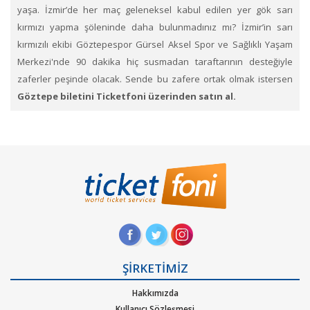
yaşa. İzmir’de her maç geleneksel kabul edilen yer gök sarı
kırmızı yapma şöleninde daha bulunmadınız mı? İzmir’in sarı
kırmızılı ekibi Göztepespor Gürsel Aksel Spor ve Sağlıklı Yaşam
Merkezi'nde 90 dakika hiç susmadan taraftarının desteğiyle
zaferler peşinde olacak. Sende bu zafere ortak olmak istersen
Göztepe biletini Ticketfoni üzerinden satın al.
Ticketfoni ile Türkiye Süper Lig'de Alanyaspor,
Antalyaspor, Beşiktaş, Çaykur Rizespor, Fenerbahçe,
Galatasaray, Göztepe, İstanbul Başakşehir, Kasımpaşa,
Konyaspor, Sivasspor, Trabzonspor, takımlarını
stadyumdan canlı izleyebilirsiniz
. En iyi etkinlikleri Ticketfoni
üzerinden alacağınız biletler sayesinde izleyin. Kolay, hızlı ve
güvenli bir şekilde biletlerinizi alın ya da satın.
Takımının Hedeflerine ulaşması için taraftarlarına ihtiyaçları
ŞİRKETİMİZ
vardır.
Göztepe Gürsel Aksel Spor stadyumunda Göztepe’yi
izleme fırsatını kaçırmayın!
Süper
Hakkımızda
lig
Göztepe Bileti
Ticketfoni'de mevcut. Biletlerinize alıcı bulmak
Kullanıcı Sözleşmesi