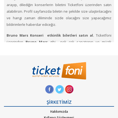
arayıp, dilediğin konserlerin biletini Ticketfoni üzerinden satın
alabilirsin. Profil sayfanızda biletin ne şekilde size ulaştırılacağını
ve hangi zaman diliminde sizde olacağını size yapacağımız
bildirimlerle haberdar ediceğiz.
Bruno Mars Konseri etkinlik biletleri satın al.
Ticketfoni
üzerinden
Bruno Mars
gibi pek çok sanatçının ve müzik
gruplarının konserlerine, müzik festivallerine, sahne etkinliklerine
en uygun ve hızlı bir şekilde bilet satın alabilirsiniz.
Ticketfoni
üzerinden Bruno Mars konser bileti satın almak
için
Ticketfoni ye üye olunuz. Bilet seçiminizi yapınız. (Katılmak
istediğiniz etkinlik ya da etkinliklere ait siteye optimize edilmiş
oturma planları ve kategori sayesinde bilet seçiminizi
yapınız.) Size sunulan güvenli Ödeme adımına geçiniz. Artık
biletiniz hazır.
ŞİRKETİMİZ
Hangi müzik türlerinde Ticketfoniden bilet bulup
Hakkımızda
satınalabilirim
. Müzik türlerinden Alternatif, Dans – Elektronik
Kullanıcı Sözleşmesi