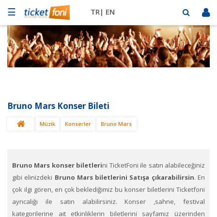
☰
TR|
EN
Futbol
Basketbol
Müzik
Sahne
Bruno Mars Konser Bileti
Mekanlar
Müzik
Konserler
Bruno Mars
Diğer
Spor
BİLET
SAT
Bruno Mars konser biletleri
ni TicketFoni ile satın alabileceğiniz
gibi elinizdeki
Bruno Mars biletlerini Satışa çıkarabilirsin
. En
çok ilgi gören, en çok beklediğimiz bu konser biletlerini Ticketfoni
ayrıcalığı ile satın alabilirsiniz. Konser ,sahne, festival
kategorilerine ait etkinliklerin biletlerini sayfamız üzerinden