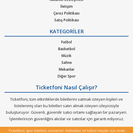
pop, rock, blues, New Age, caz, klasik, Latin Tango ska, reggae,
İletişim
metal, hip-hop ya da r&b gibi pek çok müzik türleri için
Çerez Politikası
oluşturulan etkinliklere bilet bulabilirsiniz. Elinizdeki
Satış Politikası
gidemeyeceğiniz konserlerin biletlerini de satabileceğiniz çok
Gizlilik Politikası
özel bir hizmeti Ticketfoni sizler için sunuyor.
KATEGORİLER
Kurumsal Ağırlama
Nasıl Çalışır
Futbol
Dünya çapında en çok dinlenen, dünyada en çok konser veren
Bilet Tipi ve Teslimat
Basketbol
sanatçıların soluksuz konser turneleriyle biletleri günler
Üyelik Doğrulama
Müzik
öncesinden tükenen etkinliklerin biletlerini Ticketfoni
Sık Sorulan Sorular
Sahne
güvencesiyle satın alabilirisiniz.
Mekanlar
Diğer Spor
Ticketfoni Nasıl Çalışır?
Ticketfoni, tüm etkinliklerde biletlerini satmak isteyen kişileri ve
listelenmiş olan bu biletleri satın almak isteyen izleyicisiyle
buluşturuyor. Güvenli, güvenilir satıcı ortamı sağlayan bir pazaryeri.
İşlemlerinizin güvenliğini alıcılar ve satıcılar için garanti ediyoruz.
Ticketfoni, spor biletleri, konserler, festivaller ve futbol maçları için önde