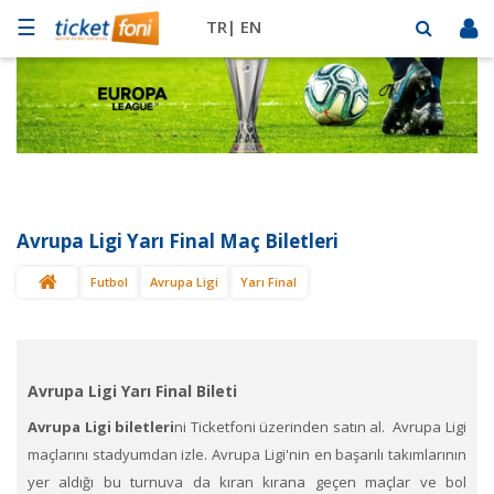
☰
TR|
EN
Futbol
Basketbol
Müzik
Sahne
Avrupa Ligi Yarı Final Maç Biletleri
Mekanlar
Futbol
Avrupa Ligi
Yarı Final
Diğer
Spor
BİLET
SAT
Avrupa Ligi Yarı Final Bileti
Avrupa Ligi biletleri
ni Ticketfoni üzerinden satın al. Avrupa Ligi
maçlarını stadyumdan izle.
Avrupa Ligi'nin en başarılı takımlarının
yer aldığı bu turnuva da kıran kırana geçen maçlar ve bol