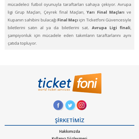
mücadeleci futbol oyunuyla taraftarları sahaya çekiyor.
Avrupa
ligi Grup Maçları, Çeyrek final Maçları,
Yarı Final Maçları
ve
Kupanın sahibini bulacağı
Final Maçı
için Ticketfoni Güvencesiyle
biletlerini satın al ya da biletlerini sat
. Avrupa Ligi finali
,
şampiyonluk için mücadele eden takımların taraftarlarını aynı
çatıda topluyor.
Avrupa Ligi Hakkında
Lige katılacak takım sayısı ülkeler sıralamasına göre belirlenir.
kulüpler turnuvalarda deplasman golü kuralı kaldırıldı. Goller eşit
ise 30 dakikalık uzatma ve eşitlik devam ederse penaltılar
belirleyici olacak. Eski adıyla Kupası, 2009 sezonundan günümüze
kadar devam eden Avrupa Ligi ismiyle anılıyor. Son Kupası adıyla
final karşılaması İstanbul Şükrü Saracoğlu Stadı'nda düzenlendi.
Avrupa Ligi'nin galibi Süper Kupası'na katılmaya hak kazanır.
ŞİRKETİMİZ
Avrupa’da popüler liglerinde sezonu 2.- 3. olarak bitiren ya da
Hakkımızda
sezonda kendi ulusal Kupa final maçını kazanan takım Avrupa
Kullanıcı Sözleşmesi