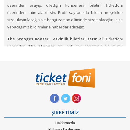
üzerinden arayıp, dilediğin konserlerin biletini Ticketfoni
üzerinden satın alabilirsin. Profil sayfanızda biletin ne şekilde
size ulaştırılacağını ve hangi zaman diliminde sizde olacağını size
yapacağımız bildirimlerle haberdar ediceğiz.
The Stooges Konseri etkinlik biletleri satın al.
Ticketfoni
üzerinden
The Stooges
gibi pek çok sanatçının ve müzik
gruplarının konserlerine, müzik festivallerine, sahne etkinliklerine
en uygun ve hızlı bir şekilde bilet satın alabilirsiniz.
Ticketfoni
üzerinden The Stooges konser bileti satın almak
için
Ticketfoni ye üye olunuz. Bilet seçiminizi yapınız. (Katılmak
istediğiniz etkinlik ya da etkinliklere ait siteye optimize edilmiş
oturma planları ve kategori sayesinde bilet seçiminizi
yapınız.) Size sunulan güvenli Ödeme adımına geçiniz. Artık
biletiniz hazır.
ŞİRKETİMİZ
Hangi müzik türlerinde Ticketfoniden bilet bulup
Hakkımızda
satınalabilirim
. Müzik türlerinden Alternatif, Dans – Elektronik
Kullanıcı Sözleşmesi