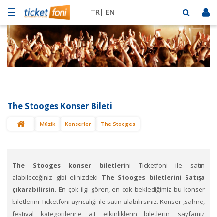
☰
TR|
EN
Futbol
Basketbol
Müzik
Sahne
The Stooges Konser Bileti
Mekanlar
Müzik
Konserler
The Stooges
Diğer
Spor
BİLET
SAT
The Stooges konser biletleri
ni Ticketfoni ile satın
alabileceğiniz gibi elinizdeki
The Stooges biletlerini Satışa
çıkarabilirsin
. En çok ilgi gören, en çok beklediğimiz bu konser
biletlerini Ticketfoni ayrıcalığı ile satın alabilirsiniz. Konser ,sahne,
festival kategorilerine ait etkinliklerin biletlerini sayfamız