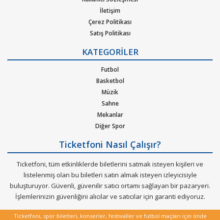
pop, rock, blues, New Age, caz, klasik, Latin Tango ska, reggae,
İletişim
metal, hip-hop ya da r&b gibi pek çok müzik türleri için
Çerez Politikası
oluşturulan etkinliklere bilet bulabilirsiniz. Elinizdeki
Satış Politikası
gidemeyeceğiniz konserlerin biletlerini de satabileceğiniz çok
Gizlilik Politikası
özel bir hizmeti Ticketfoni sizler için sunuyor.
KATEGORİLER
Kurumsal Ağırlama
Nasıl Çalışır
Futbol
Dünya çapında en çok dinlenen, dünyada en çok konser veren
Bilet Tipi ve Teslimat
Basketbol
sanatçıların soluksuz konser turneleriyle biletleri günler
Üyelik Doğrulama
Müzik
öncesinden tükenen etkinliklerin biletlerini Ticketfoni
Sık Sorulan Sorular
Sahne
güvencesiyle satın alabilirisiniz.
Mekanlar
Diğer Spor
Ticketfoni Nasıl Çalışır?
Ticketfoni, tüm etkinliklerde biletlerini satmak isteyen kişileri ve
listelenmiş olan bu biletleri satın almak isteyen izleyicisiyle
buluşturuyor. Güvenli, güvenilir satıcı ortamı sağlayan bir pazaryeri.
İşlemlerinizin güvenliğini alıcılar ve satıcılar için garanti ediyoruz.
Ticketfoni, spor biletleri, konserler, festivaller ve futbol maçları için önde