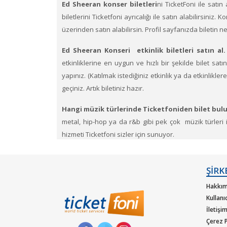
Ed Sheeran konser biletleri
ni TicketFoni ile satın
biletlerini Ticketfoni ayrıcalığı ile satın alabilirsiniz.
üzerinden satın alabilirsin. Profil sayfanızda biletin 
Ed Sheeran Konseri etkinlik biletleri satın al.
etkinliklerine en uygun ve hızlı bir şekilde bilet satın
yapınız. (Katılmak istediğiniz etkinlik ya da etkinlikl
geçiniz. Artık biletiniz hazır.
Hangi müzik türlerinde Ticketfoniden bilet bulu
metal, hip-hop ya da r&b gibi pek çok müzik türleri içi
hizmeti Ticketfoni sizler için sunuyor.
Dünya çapında en çok dinlenen, dünyada en çok konse
güvencesiyle satın alabilirisiniz.
ŞİRK
Hakkım
Kullanı
İletişi
Çerez P