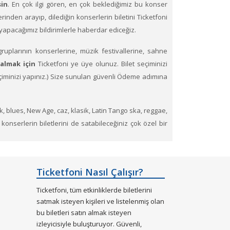
sin
. En çok ilgi gören, en çok beklediğimiz bu konser
üzerinden arayıp, dilediğin konserlerin biletini Ticketfoni
e yapacağımız bildirimlerle haberdar ediceğiz.
uplarının konserlerine, müzik festivallerine, sahne
 almak için
Ticketfoni ye üye olunuz. Bilet seçiminizi
 seçiminizi yapınız.) Size sunulan güvenli Ödeme adımına
ck, blues, New Age, caz, klasik, Latin Tango ska, reggae,
 konserlerin biletlerini de satabileceğiniz çok özel bir
esinden tükenen etkinliklerin biletlerini Ticketfoni
Ticketfoni Nasıl Çalışır?
Ticketfoni, tüm etkinliklerde biletlerini
satmak isteyen kişileri ve listelenmiş olan
bu biletleri satın almak isteyen
izleyicisiyle buluşturuyor. Güvenli,