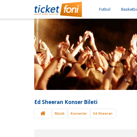
Futbol
Basketb
Ed Sheeran Konser Bileti
Müzik
Konserler
Ed Sheeran