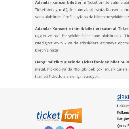
Adamlar konser biletleri
ni Ticketfoni ile satın alab
Ticketfoni ayrıcalığı ile satın alabilirsiniz. Konser, sa
satın alabilirsin. Profil sayfanızda biletin ne şekilde 
Adamlar Konseri etkinlik biletleri satın al.
Ticket
uygun ve hızlı bir şekilde bilet satın alabilirsiniz.
Ti
istediğiniz etkinlik ya da etkinliklere ait siteye op
biletiniz hazır.
Hangi müzik türlerinde Ticketfoniden bilet bulu
metal, hip-hop ya da r&b gibi pek çok müzik türleri içi
hizmeti Ticketfoni sizler için sunuyor.
Dünya çapında en çok dinlenen, dünyada en çok konse
güvencesiyle satın alabilirisiniz.
ŞİRK
Hakkım
Kullanı
İletişi
Çerez P