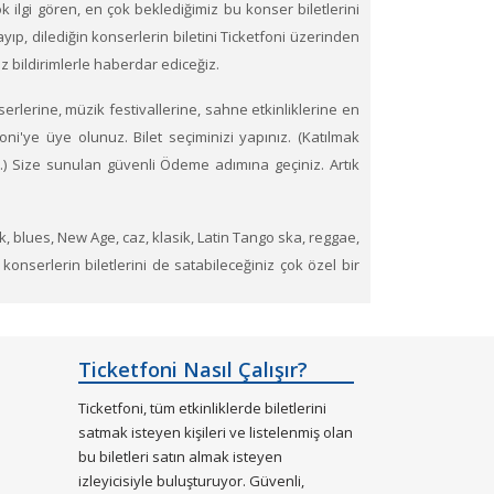
ok ilgi gören, en çok beklediğimiz bu konser biletlerini
rayıp, dilediğin konserlerin biletini Ticketfoni üzerinden
ız bildirimlerle haberdar ediceğiz.
erlerine, müzik festivallerine, sahne etkinliklerine en
foni'ye üye olunuz. Bilet seçiminizi yapınız. (Katılmak
ız.) Size sunulan güvenli Ödeme adımına geçiniz. Artık
ck, blues, New Age, caz, klasik, Latin Tango ska, reggae,
 konserlerin biletlerini de satabileceğiniz çok özel bir
esinden tükenen etkinliklerin biletlerini Ticketfoni
Ticketfoni Nasıl Çalışır?
Ticketfoni, tüm etkinliklerde biletlerini
satmak isteyen kişileri ve listelenmiş olan
bu biletleri satın almak isteyen
izleyicisiyle buluşturuyor. Güvenli,