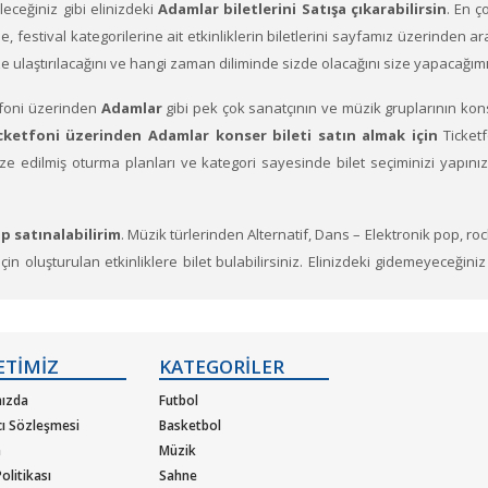
ileceğiniz gibi elinizdeki
Adamlar biletlerini Satışa çıkarabilirsin
. En ç
hne, festival kategorilerine ait etkinliklerin biletlerini sayfamız üzerinden a
size ulaştırılacağını ve hangi zaman diliminde sizde olacağını size yapacağım
foni üzerinden
Adamlar
gibi pek çok sanatçının ve müzik gruplarının kons
cketfoni üzerinden Adamlar konser bileti satın almak için
Ticket
timize edilmiş oturma planları ve kategori sayesinde bilet seçiminizi yapın
p satınalabilirim
. Müzik türlerinden Alternatif, Dans – Elektronik pop, ro
n oluşturulan etkinliklere bilet bulabilirsiniz. Elinizdeki gidemeyeceğiniz
r veren sanatçıların soluksuz konser turneleriyle biletleri günler önc
ETİMİZ
KATEGORİLER
ızda
Futbol
cı Sözleşmesi
Basketbol
m
Müzik
olitikası
Sahne