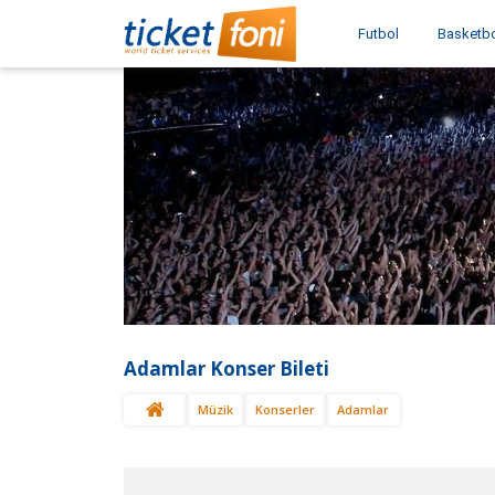
Futbol
Basketb
Adamlar Konser Bileti
Müzik
Konserler
Adamlar