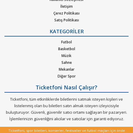
hazır.
İletişim
Çerez Politikası
Satış Politikası
Gizlilik Politikası
KATEGORİLER
Kurumsal Ağırlama
Nasıl Çalışır
Futbol
Bilet Tipi ve Teslimat
Basketbol
Üyelik Doğrulama
Müzik
Sık Sorulan Sorular
Sahne
Mekanlar
Diğer Spor
Ticketfoni Nasıl Çalışır?
Ticketfoni, tüm etkinliklerde biletlerini satmak isteyen kişileri ve
listelenmiş olan bu biletleri satın almak isteyen izleyicisiyle
buluşturuyor. Güvenli, güvenilir satıcı ortamı sağlayan bir pazaryeri.
İşlemlerinizin güvenliğini alıcılar ve satıcılar için garanti ediyoruz.
Ticketfoni, spor biletleri, konserler, festivaller ve futbol maçları için önde