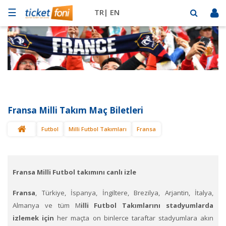
☰
TR|
EN
Futbol
Basketbol
Müzik
Sahne
Fransa Milli Takım Maç Biletleri
Mekanlar
Futbol
Milli Futbol Takımları
Fransa
Diğer
Spor
BİLET
SAT
Fransa Milli Futbol takımını canlı izle
Fransa
, Türkiye, İspanya, İngiltere, Brezilya, Arjantin, İtalya,
Almanya ve tüm M
illi Futbol Takımlarını stadyumlarda
izlemek için
her maçta on binlerce taraftar stadyumlara akın