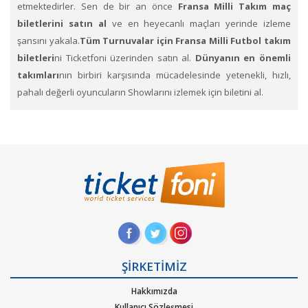
etmektedirler. Sen de bir an önce
Fransa Milli Takım maç
biletlerini satın al
ve en heyecanlı maçları yerinde izleme
şansını yakala.
Tüm Turnuvalar için Fransa Milli Futbol takım
biletleri
ni Ticketfoni üzerinden satın al.
Dünyanın en önemli
takımları
nın birbiri karşısında mücadelesinde yetenekli, hızlı,
pahalı değerli oyuncuların Showlarını izlemek için biletini al.
Fransa Milli Futbol Takım bilet fiyatları
için Ticketfoni'yi
inceleyin. Hep destek tam destekle tribündeki yerlerini alan
taraftarlar, renklerini taşıyıp formalarının hakkını vermeye çalışan
futbolculara sahip çıkıyorlar.
Fransa
Takımını desteklemek için
stadyumdaki yerlerini dolduruyor.
Ticketfoni üzerinden
Fransa Milli Takımı Bileti satın almak için
,
1. Ticketfoni’ye üye olunuz. Bilet seçiminizi yapınız. (Katılmak
istediğiniz etkinlik ya da etkinliklere ait siteye optimize edilmiş
ŞİRKETİMİZ
oturma planları ve kategori sayesinde bilet seçiminizi yapınız.)
Hakkımızda
2. Size sunulan güvenli ödeme adımına geçiniz. Artık biletiniz
Kullanıcı Sözleşmesi