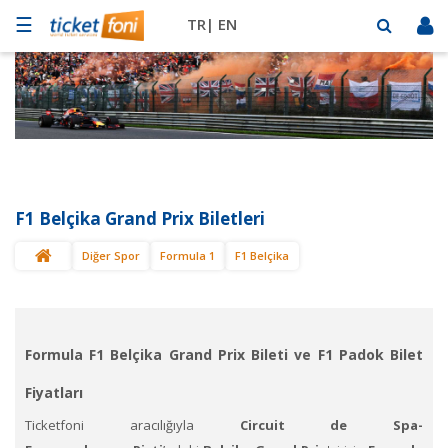
☰
TR|
EN
Futbol
Basketbol
Müzik
Sahne
F1 Belçika Grand Prix Biletleri
Mekanlar
Diğer Spor
Formula 1
F1 Belçika
Diğer
Spor
BİLET
SAT
Formula F1 Belçika Grand Prix Bileti ve F1 Padok Bilet
Fiyatları
Ticketfoni aracılığıyla
Circuit de Spa-