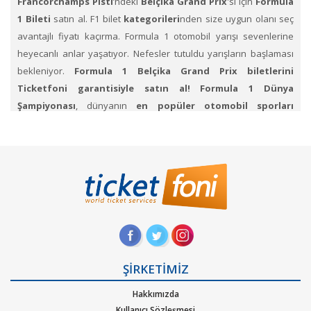
Francorchamps Pisti
’ndeki
Belçika Grand Prix
'si için
Formula
1 Bileti
satın al. F1 bilet
kategorileri
nden size uygun olanı seç
avantajlı fiyatı kaçırma. Formula 1 otomobil yarışı sevenlerine
heyecanlı anlar yaşatıyor. Nefesler tutuldu yarışların başlaması
bekleniyor.
Formula 1 Belçika Grand Prix
biletlerini
Ticketfoni garantisiyle satın al!
Formula 1 Dünya
Şampiyonası
, dünyanın
en popüler otomobil sporları
şampiyonası
dır.
Futbol Dünya Kupası
’ndan sonra
en çok
izlenen spor organizasyonu
dur. Alman pilot Michael
Schumacher 7, Juan Manuel 5, Fangio 4 şampiyonlukla
tamamlamışlardır. Lain Prost, Lewis Hamilton ve Sebastian Vettel
sıralamalardaki diğer pilotlardır.
Nefes kesici Formula 1
yarışlarını canlı izlemek için biletlerini Ticketfoni
garantisiyle satın al.
Formula 1
' in çekiciliği, mücadele hissini ne kadar iyi
ŞİRKETİMİZ
yansıttığıdır.
Milyonlarca Formula 1 hayranı için biletlerinizi
Ticketfoni üzerinden alıp ya da satabilirsiniz
.
F1 hakkında
;
Hakkımızda
saniyeler içinde akıl almaz bir hıza yüz altmış km/saate çıkıp
Kullanıcı Sözleşmesi