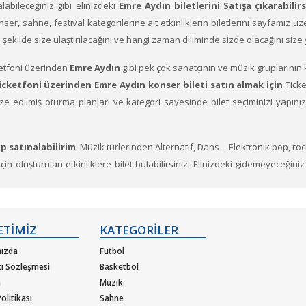
 alabileceğiniz gibi elinizdeki
Emre Aydın biletlerini Satışa çıkarabilir
 Konser, sahne, festival kategorilerine ait etkinliklerin biletlerini sayfamız 
ne şekilde size ulaştırılacağını ve hangi zaman diliminde sizde olacağını siz
etfoni üzerinden
Emre Aydın
gibi pek çok sanatçının ve müzik gruplarının 
icketfoni üzerinden Emre Aydın konser bileti satın almak için
Ticke
timize edilmiş oturma planları ve kategori sayesinde bilet seçiminizi yapın
p satınalabilirim
. Müzik türlerinden Alternatif, Dans – Elektronik pop, ro
n oluşturulan etkinliklere bilet bulabilirsiniz. Elinizdeki gidemeyeceğiniz
r veren sanatçıların soluksuz konser turneleriyle biletleri günler önc
ETİMİZ
KATEGORİLER
ızda
Futbol
cı Sözleşmesi
Basketbol
m
Müzik
olitikası
Sahne