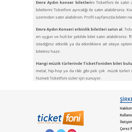
Emre Aydın konser biletleri
ni Ticketfoni ile satın
biletlerini Ticketfoni ayrıcalığı ile satın alabilirsiniz.
üzerinden satın alabilirsin. Profil sayfanızda biletin 
Emre Aydın Konseri etkinlik biletleri satın al.
Tick
en uygun ve hızlı bir şekilde bilet satın alabilirsiniz.
T
istediğiniz etkinlik ya da etkinliklere ait siteye op
biletiniz hazır.
Hangi müzik türlerinde Ticketfoniden bilet bulu
metal, hip-hop ya da r&b gibi pek çok müzik türleri içi
hizmeti Ticketfoni sizler için sunuyor.
Dünya çapında en çok dinlenen, dünyada en çok konse
güvencesiyle satın alabilirisiniz.
ŞİRK
Hakkım
Kullanı
İletişi
Çerez P