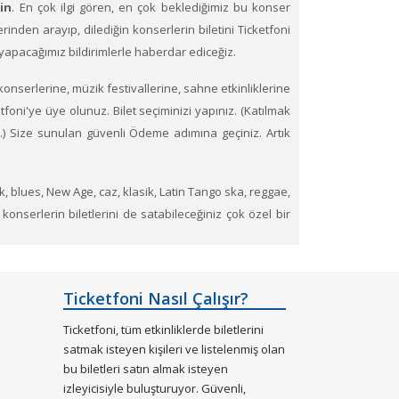
sin
. En çok ilgi gören, en çok beklediğimiz bu konser
üzerinden arayıp, dilediğin konserlerin biletini Ticketfoni
e yapacağımız bildirimlerle haberdar ediceğiz.
konserlerine, müzik festivallerine, sahne etkinliklerine
tfoni'ye üye olunuz. Bilet seçiminizi yapınız. (Katılmak
ız.) Size sunulan güvenli Ödeme adımına geçiniz. Artık
ck, blues, New Age, caz, klasik, Latin Tango ska, reggae,
 konserlerin biletlerini de satabileceğiniz çok özel bir
esinden tükenen etkinliklerin biletlerini Ticketfoni
Ticketfoni Nasıl Çalışır?
Ticketfoni, tüm etkinliklerde biletlerini
satmak isteyen kişileri ve listelenmiş olan
bu biletleri satın almak isteyen
izleyicisiyle buluşturuyor. Güvenli,