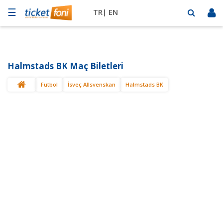
☰
TR|
EN
Futbol
Basketbol
Halmstads BK Maç Biletleri
Müzik
Futbol
İsveç Allsvenskan
Halmstads BK
Sahne
Mekanlar
Diğer
Spor
BİLET
SAT