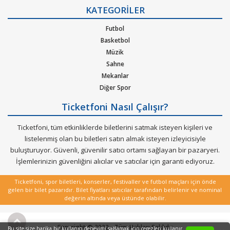
Gizlilik Politikası
KATEGORİLER
Kurumsal Ağırlama
Nasıl Çalışır
Futbol
Bilet Tipi ve Teslimat
Basketbol
Üyelik Doğrulama
Müzik
Sık Sorulan Sorular
Sahne
Mekanlar
Diğer Spor
Ticketfoni Nasıl Çalışır?
Ticketfoni, tüm etkinliklerde biletlerini satmak isteyen kişileri ve
listelenmiş olan bu biletleri satın almak isteyen izleyicisiyle
buluşturuyor. Güvenli, güvenilir satıcı ortamı sağlayan bir pazaryeri.
İşlemlerinizin güvenliğini alıcılar ve satıcılar için garanti ediyoruz.
Ticketfoni, spor biletleri, konserler, festivaller ve futbol maçları için önde
gelen bir bilet pazarıdır. Bilet fiyatları satıcılar tarafından belirlenir ve nominal
değerin altında veya üstünde olabilir.
Copyright © 2022 - Tüm Hakları Saklıdır
Bu site size harika bir kullanıcı deneyimi sağlamak için çerezleri kullanır.