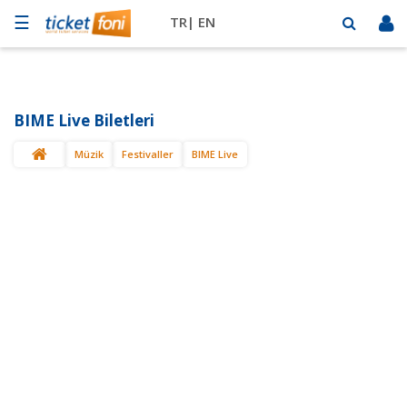
☰
TR|
EN
Futbol
Basketbol
BIME Live Biletleri
Müzik
Müzik
Festivaller
BIME Live
Sahne
Mekanlar
Diğer
Spor
BİLET
SAT