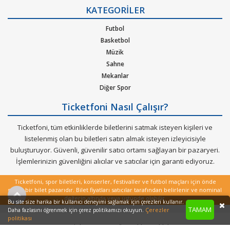
Gizlilik Politikası
KATEGORİLER
Kurumsal Ağırlama
Nasıl Çalışır
Futbol
Bilet Tipi ve Teslimat
Basketbol
Üyelik Doğrulama
Müzik
Sık Sorulan Sorular
Sahne
Mekanlar
Diğer Spor
Ticketfoni Nasıl Çalışır?
Ticketfoni, tüm etkinliklerde biletlerini satmak isteyen kişileri ve
listelenmiş olan bu biletleri satın almak isteyen izleyicisiyle
buluşturuyor. Güvenli, güvenilir satıcı ortamı sağlayan bir pazaryeri.
İşlemlerinizin güvenliğini alıcılar ve satıcılar için garanti ediyoruz.
Ticketfoni, spor biletleri, konserler, festivaller ve futbol maçları için önde
gelen bir bilet pazarıdır. Bilet fiyatları satıcılar tarafından belirlenir ve nominal
değerin altında veya üstünde olabilir.
Bu site size harika bir kullanıcı deneyimi sağlamak için çerezleri kullanır.
TAMAM
Çerezler
Daha fazlasını öğrenmek için çerez politikamızı okuyun.
politikası
Copyright © 2022 - Tüm Hakları Saklıdır