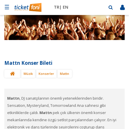
☰
TR|
EN
Futbol
Basketbol
Müzik
Sahne
Mattn Konser Bileti
Mekanlar
Müzik
Konserler
Mattn
Diğer
Spor
BİLET
SAT
Mattn
, DJ sanatçılarının önemli yeteneklerinden biridir.
Sensation, Mysteryland, Tomorrowland Ana sahnesi gibi
etkinliklerde çaldı.
Mattn
pek çok ülkenin önemli konser
mekanlarında kendine özgü setlist parçalarından çalıyor. En iyi
elektronik ve dans türlerinde seyircilerini coşturup dans