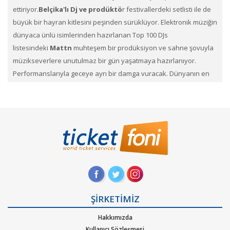
ettiriyor.
Belçika'lı Dj ve
prodüktö
r festivallerdeki setlisti ile de
büyük bir hayran kitlesini peşinden sürüklüyor. Elektronik müziğin
dünyaca ünlü isimlerinden hazırlanan Top 100 DJs
listesindeki
Mattn
muhteşem bir prodüksiyon ve sahne şovuyla
müzikseverlere unutulmaz bir gün yaşatmaya hazırlanıyor.
Performanslarıyla geceye ayrı bir damga vuracak. Dünyanın en
iyi festivallerinde bulunan
Mattn
Konserini Kaçırmayın.
Mattn
konser biletleri
ni TicketFoni ile satın alabileceğiniz gibi
elinizdeki
Mattn
biletlerini
Satışa çıkarabilirsin. En çok ilgi
gören, en çok beklediğimiz bu konser biletlerini Ticketfoni
ayrıcalığı ile satın alabilirsiniz.Konser, sahne, festival
kategorilerine ait etkinliklerin biletlerini sayfamız üzerinden
arayıp dilediğin konserlerin biletini Ticketfoni üzerinden satın
alabilirsin. Profil sayfanızda biletin ne şekilde size ulaştırılacağını
ve hangi zaman diliminde sizde olacağını size yapacağımız
ŞİRKETİMİZ
bildirimlerle haberdar edeceğiz.
Hakkımızda
Kullanıcı Sözleşmesi