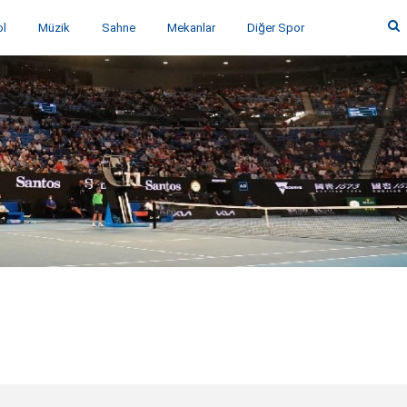
ol
Müzik
Sahne
Mekanlar
Diğer Spor