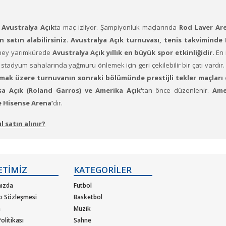
r
Avustralya Açık
ta maç izliyor. Şampiyonluk maçlarında
Rod Laver Are
 satın alabilirsiniz
.
Avustralya Açık turnuvası, tenis takvimind
ey yarımkürede
Avustralya Açık yıllık en büyük spor etkinliğidir.
En 
tadyum sahalarında yağmuru önlemek için geri çekilebilir bir çatı vardır.
l olmak üzere turnuvanın sonraki bölümünde prestijli tekler maçları
a Açık (Roland Garros) ve Amerika Açık
'tan önce düzenlenir.
Ame
e Hisense Arena’
dır.
 satın alınır?
(Katılmak istediğiniz etkinlik ya da etkinliklere ait siteye optimize edilmi
ETİMİZ
KATEGORİLER
letiniz hazır.
ızda
Futbol
cı Sözleşmesi
Basketbol
m
Müzik
olitikası
Sahne