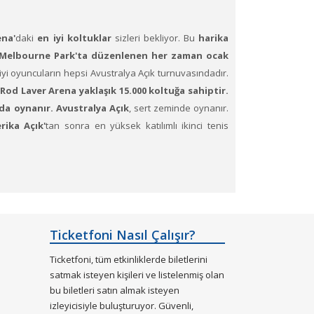
na'
daki
en iyi koltuklar
sizleri bekliyor. Bu
harika
e Melbourne Park'ta düzenlenen her zaman ocak
iyi oyuncuların hepsi Avustralya Açık turnuvasındadır.
Rod Laver Arena yaklaşık 15.000 koltuğa sahiptir.
 da oynanır.
Avustralya Açık
, sert zeminde oynanır.
rika Açık'
tan sonra en yüksek katılımlı ikinci tenis
ş oturma planları ve kategori sayesinde bilet seçiminizi
Ticketfoni Nasıl Çalışır?
Ticketfoni, tüm etkinliklerde biletlerini
satmak isteyen kişileri ve listelenmiş olan
bu biletleri satın almak isteyen
izleyicisiyle buluşturuyor. Güvenli,