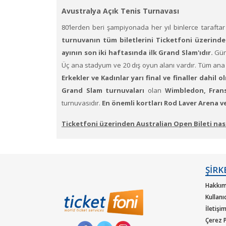
Avustralya Açık Tenis Turnavası
80’lerden beri şampiyonada her yıl binlerce tarafta
turnuvanın tüm biletlerini Ticketfoni üzerinden
ayının son iki haftasında ilk Grand Slam'ıdır.
Gün
Üç ana stadyum ve 20 dış oyun alanı vardır. Tüm ana s
Erkekler ve Kadınlar yarı final ve finaller dahi
Grand Slam turnuvaları
olan
Wimbledon, Frans
turnuvasıdır.
En önemli kortları Rod Laver Arena v
Ticketfoni üzerinden Australian Open Bileti nasıl
1. Ticketfoni'ye üye olunuz. Bilet seçiminizi yapınız. 
yapınız.)
ŞİRK
2. Size sunulan güvenli ödeme adımına geçiniz. Artık bi
Hakkım
Kullanı
İletişi
Çerez P