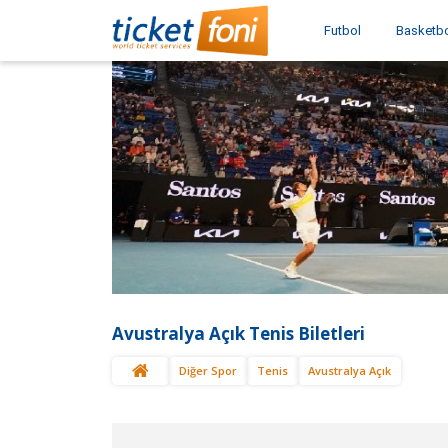
Futbol
Basketb
Avustralya Açık Tenis Biletleri
Diğer Spor
Tenis
Avustralya Açık