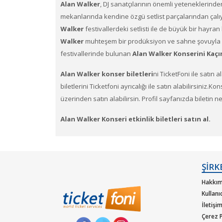
Alan Walker
, DJ sanatçılarının önemli yeteneklerinde
mekanlarında kendine özgü setlist parçalarından çalıyor
Walker
festivallerdeki setlisti ile de büyük bir hayr
Walker
muhteşem bir prodüksiyon ve sahne şovuyla m
festivallerinde bulunan
Alan Walker Konserini Kaçı
Alan Walker konser biletleri
ni TicketFoni ile satın a
biletlerini Ticketfoni ayrıcalığı ile satın alabilirsiniz.
üzerinden satın alabilirsin. Profil sayfanızda biletin 
Alan Walker Konseri etkinlik biletleri satın al.
Ticketfoni üzerinden
Alan Walker
gibi pek çok sanatç
alabilirsiniz .
ŞİRK
Ticketfoni üzerinden Alan Walker konser bileti s
Hakkım
Ticketfoniye üye olunuz.
Kullanı
İletişi
Bilet seçiminizi yapınız. (Katılmak istediğiniz etkinlik 
Çerez P