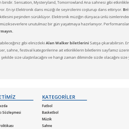
n biridir. Sensation, Mysteryland, Tomorrowland Ana sahnesi gibi etkinlikle
. En iyi Elektronik dans müziği ile seyircilerini coşturup dans ettiriyor.
Bri
an kitlesini peşinden sürüklüyor. Elektronik müziğin dünyaca ünlü isimlerind
üzikseverlere unutulmaz bir gün yaşatmaya hazırlanıyor. Performanslarıy
rmayın.
labileceğiniz gibi elinizdeki
Alan Walker biletlerini
Satışa çıkarabilirsin. 
Konser, sahne, festival kategorilerine ait etkinliklerin biletlerini sayfamız üze
ne şekilde size ulaştırılacağını ve hangi zaman diliminde sizde olacağını si
ının ve müzik gruplarının konserlerine, müzik festivallerine, sahne etkinlikle
ETİMİZ
KATEGORİLER
atın almak için
ızda
Futbol
cı Sözleşmesi
Basketbol
m
Müzik
ya da etkinliklere ait siteye optimize edilmiş oturma planları ve kategori saye
olitikası
Sahne