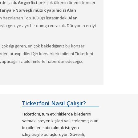
rde çaldı.
Angerfist
pek çok ülkenin önemli konser
tanyalı-Norveçli müzik yapımcısı
Alan
en hazırlanan Top 100 DJs listesindeki
Alan
la geceye ayrı bir damga vuracak. Dünyanın en iyi
En çok ilgi gören, en çok beklediğimiz bu konser
rinden arayıp dilediğin konserlerin biletini Ticketfoni
ze yapacağımız bildirimlerle haberdar edeceğiz.
rine en uygun ve hızlı bir şekilde bilet satın
Ticketfoni Nasıl Çalışır?
Ticketfoni, tüm etkinliklerde biletlerini
satmak isteyen kişileri ve listelenmiş olan
bu biletleri satın almak isteyen
sinde bilet seçiminizi yapınız.)
izleyicisiyle buluşturuyor. Güvenli,