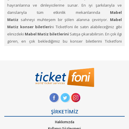
hayranlarına ve dinleyicilerine sunar. En iyi şarkılarıyla ve
danslarıyla tüm etkinlik mekanlarında
Mabel
Matiz
sahneyi muhteşem bir şölen alanına çeviriyor.
Mabel
Matiz konser biletleri
ni TicketFoni ile satın alabileceğiniz gibi
elinizdeki
Mabel Matiz biletlerini
Satışa çıkarabilirsin. En çok ilgi
gören, en çok beklediğimiz bu konser biletlerini Ticketfoni
ayrıcalığı ile satın alabilirsiniz.Konser, sahne, festival
kategorilerine ait etkinliklerin biletlerini sayfamız üzerinden
arayıp, dilediğin konserlerin biletini Ticketfoni üzerinden satın
alabilirsin. Profil sayfanızda biletin ne şekilde size ulaştırılacağını
ve hangi zaman diliminde sizde olacağını size yapacağımız
bildirimlerle haberdar edeceğiz.
Mabel Matiz
Konseri etkinlik biletleri satın al.
Ticketfoni
üzerinden
Mabel Matiz
gibi pek çok sanatçının ve müzik
gruplarının konserlerine, müzik festivallerine, sahne etkinliklerine
ŞİRKETİMİZ
en uygun ve hızlı bir şekilde bilet satın alabilirsiniz.
Ticketfoni
Hakkımızda
üzerinden Mabel Matiz konser bileti satın almak
Kullanıcı Sözleşmesi