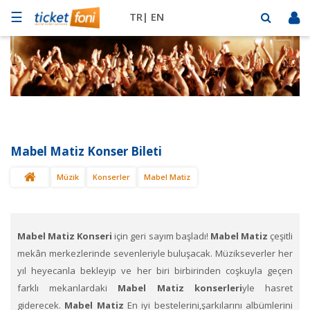
☰
TR|
EN
Futbol
Basketbol
Müzik
Sahne
Mabel Matiz Konser Bileti
Mekanlar
Müzik
Konserler
Mabel Matiz
Diğer
Spor
BİLET
SAT
Mabel Matiz
Konseri
için geri sayım başladı!
Mabel Matiz
çeşitli
mekân merkezlerinde sevenleriyle buluşacak. Müzikseverler her
yıl heyecanla bekleyip ve her biri birbirinden coşkuyla geçen
farklı mekanlardaki
Mabel Matiz konserleri
yle hasret
giderecek.
Mabel Matiz
En iyi bestelerini,şarkılarını albümlerini