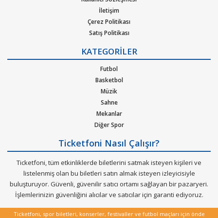
metal, hip-hop ya da r&b gibi pek çok müzik türleri için
İletişim
oluşturulan etkinliklere bilet bulabilirsiniz. Elinizdeki
Çerez Politikası
gidemeyeceğiniz konserlerin biletlerini de satabileceğiniz çok
Satış Politikası
özel bir hizmeti Ticketfoni sizler için sunuyor.
Gizlilik Politikası
KATEGORİLER
Kurumsal Ağırlama
Dünya çapında en çok dinlenen, dünyada en çok konser veren
Nasıl Çalışır
Futbol
sanatçıların soluksuz konser turneleriyle biletleri günler
Bilet Tipi ve Teslimat
Basketbol
öncesinden tükenen etkinliklerin biletlerini Ticketfoni
Üyelik Doğrulama
Müzik
güvencesiyle satın alabilirisiniz.
Sık Sorulan Sorular
Sahne
Mekanlar
Diğer Spor
Ticketfoni Nasıl Çalışır?
Ticketfoni, tüm etkinliklerde biletlerini satmak isteyen kişileri ve
listelenmiş olan bu biletleri satın almak isteyen izleyicisiyle
buluşturuyor. Güvenli, güvenilir satıcı ortamı sağlayan bir pazaryeri.
İşlemlerinizin güvenliğini alıcılar ve satıcılar için garanti ediyoruz.
Ticketfoni, spor biletleri, konserler, festivaller ve futbol maçları için önde