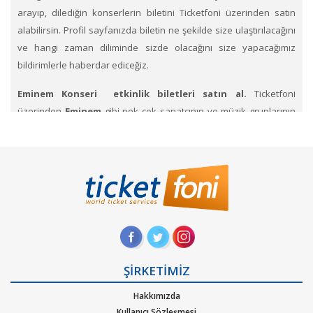
arayıp, dilediğin konserlerin biletini Ticketfoni üzerinden satın
alabilirsin. Profil sayfanızda biletin ne şekilde size ulaştırılacağını
ve hangi zaman diliminde sizde olacağını size yapacağımız
bildirimlerle haberdar ediceğiz.
Eminem Konseri etkinlik biletleri satın al.
Ticketfoni
üzerinden
Eminem
gibi pek çok sanatçının ve müzik gruplarının
konserlerine, müzik festivallerine, sahne etkinliklerine en uygun
ve hızlı bir şekilde bilet satın alabilirsiniz.
Ticketfoni üzerinden
Eminem konser bileti satın almak için
Ticketfoni'ye üye
olunuz. Bilet seçiminizi yapınız. (Katılmak istediğiniz etkinlik ya da
etkinliklere ait siteye optimize edilmiş oturma planları ve kategori
sayesinde bilet seçiminizi yapınız.) Size sunulan güvenli Ödeme
adımına geçiniz. Artık biletiniz hazır.
Hangi müzik türlerinde Ticketfoniden bilet bulup
ŞİRKETİMİZ
satınalabilirim
. Müzik türlerinden Alternatif, Dans – Elektronik
Hakkımızda
pop, rock, blues, New Age, caz, klasik, Latin Tango ska, reggae,
Kullanıcı Sözleşmesi