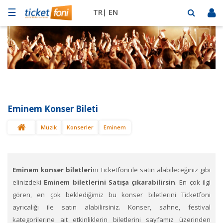
☰
TR|
EN
Futbol
Basketbol
Müzik
Sahne
Eminem Konser Bileti
Mekanlar
Müzik
Konserler
Eminem
Diğer
Spor
BİLET
SAT
Eminem konser biletleri
ni Ticketfoni ile satın alabileceğiniz gibi
elinizdeki
Eminem biletlerini Satışa çıkarabilirsin
. En çok ilgi
gören, en çok beklediğimiz bu konser biletlerini Ticketfoni
ayrıcalığı ile satın alabilirsiniz. Konser, sahne, festival
kategorilerine ait etkinliklerin biletlerini sayfamız üzerinden