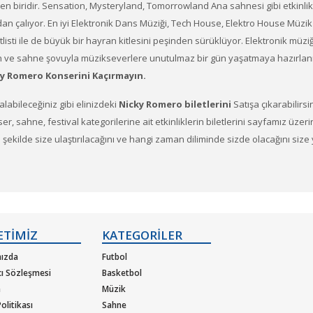
den biridir. Sensation, Mysteryland, Tomorrowland Ana sahnesi gibi etkinlik
 çalıyor. En iyi Elektronik Dans Müziği, Tech House, Elektro House Müzik il
tlisti ile de büyük bir hayran kitlesini peşinden sürüklüyor. Elektronik mü
ve sahne şovuyla müzikseverlere unutulmaz bir gün yaşatmaya hazırlanıy
ky Romero
Konserini Kaçırmayın.
 alabileceğiniz gibi elinizdeki
Nicky Romero biletlerini
Satışa çıkarabilirsi
Konser, sahne, festival kategorilerine ait etkinliklerin biletlerini sayfamız üze
ne şekilde size ulaştırılacağını ve hangi zaman diliminde sizde olacağını si
tçının ve müzik gruplarının konserlerine, müzik festivallerine, sahne etkinlik
ETİMİZ
KATEGORİLER
i satın almak için
ızda
Futbol
cı Sözleşmesi
Basketbol
m
Müzik
ya da etkinliklere ait siteye optimize edilmiş oturma planları ve kategori saye
olitikası
Sahne