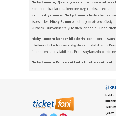
Nicky Romero
, DJ sanatçılarının önemli yeteneklerin
konser mekanlarında kendine özgü setlist parçalarından
ve müzik yapımcısı Nicky Romero
festivallerdeki se
listesindeki
Nicky Romero​
muhteşem bir prodüksiyon 
vuracak. Dünyanın en iyi festivallerinde bulunan
Nic
Nicky Romero
konser biletleri
ni TicketFoni ile satın
biletlerini Ticketfoni ayrıcalığı ile satın alabilirsiniz.
üzerinden satın alabilirsin. Profil sayfanızda biletin 
Nicky Romero Konseri etkinlik biletleri satın al.
Ticketfoni üzerinden
Nicky Romero​
gibi pek çok sana
alabilirsiniz .
ŞİRK
Ticketfoni üzerinden Nicky Romero
konser bilet
Hakkım
Ticketfoniye üye olunuz.
Kullanı
İletişi
Bilet seçiminizi yapınız. (Katılmak istediğiniz etkinlik 
Çerez P