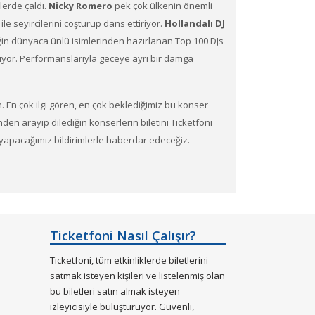
lerde çaldı.
Nicky Romero​​
pek çok ülkenin önemli
e seyircilerini coşturup dans ettiriyor.
Hollandalı DJ
ziğin dünyaca ünlü isimlerinden hazırlanan Top 100 DJs
or. Performanslarıyla geceye ayrı bir damga
n. En çok ilgi gören, en çok beklediğimiz bu konser
rinden arayıp dilediğin konserlerin biletini Ticketfoni
ze yapacağımız bildirimlerle haberdar edeceğiz.
lerine en uygun ve hızlı bir şekilde bilet satın
Ticketfoni Nasıl Çalışır?
Ticketfoni, tüm etkinliklerde biletlerini
satmak isteyen kişileri ve listelenmiş olan
bu biletleri satın almak isteyen
sinde bilet seçiminizi yapınız.)
izleyicisiyle buluşturuyor. Güvenli,