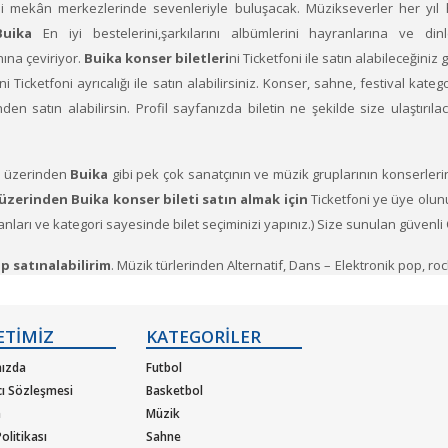
tli mekân merkezlerinde sevenleriyle buluşacak. Müzikseverler her yıl 
Buika
En iyi bestelerini,şarkılarını albümlerini hayranlarına ve dinl
ına çeviriyor.
Buika konser biletleri
ni Ticketfoni ile satın alabileceğiniz 
i Ticketfoni ayrıcalığı ile satın alabilirsiniz. Konser, sahne, festival katego
inden satın alabilirsin. Profil sayfanızda biletin ne şekilde size ulaştır
i üzerinden
Buika
gibi pek çok sanatçının ve müzik gruplarının konserlerin
üzerinden Buika konser bileti satın almak için
Ticketfoni ye üye olunuz
anları ve kategori sayesinde bilet seçiminizi yapınız.) Size sunulan güvenli 
p satınalabilirim
. Müzik türlerinden Alternatif, Dans – Elektronik pop, ro
n oluşturulan etkinliklere bilet bulabilirsiniz. Elinizdeki gidemeyeceğiniz
ETİMİZ
KATEGORİLER
r veren sanatçıların soluksuz konser turneleriyle biletleri günler önc
ızda
Futbol
cı Sözleşmesi
Basketbol
m
Müzik
olitikası
Sahne