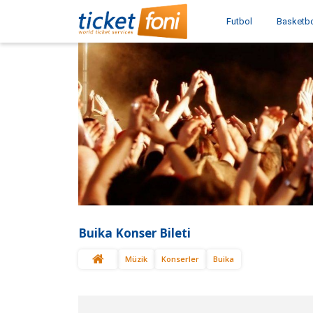
Futbol
Basketb
Buika Konser Bileti
Müzik
Konserler
Buika