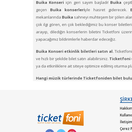
Buika Konseri
için geri sayım başladı!
Buika
çeşi
geçen
Buika konserleri
yle hasret giderecek.
mekanlarında
Buika
sahneyi muhteşem bir şölen alan
çok ilgi gören, en çok beklediğimiz bu konser biletlerin
arayıp, dilediğin konserlerin biletini Ticketfoni üzer
yapacağımız bildirimlerle haberdar edeceğiz.
Buika Konseri etkinlik biletleri satın al.
Ticketfon
ve hızlı bir şekilde bilet satın alabilirsiniz.
Ticketfoni 
ya da etkinliklere ait siteye optimize edilmiş oturma pl
Hangi müzik türlerinde Ticketfoniden bilet bulu
metal, hip-hop ya da r&b gibi pek çok müzik türleri içi
hizmetiTicketfoni sizler için sunar.
ŞİRK
Dünya çapında en çok dinlenen, dünyada en çok konse
Hakkım
güvencesiyle satın alabilirisiniz.
Kullanı
İletişi
Çerez P