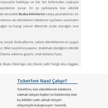
heyecanla bekleyip ve her biri birbirinden coşkuyla
eyicilerine sunar. En iyi şarkılarıyla tüm etkinlik
gibi elinizdeki
Buika biletlerini
satışa çıkarabilirsin. En
rilerine ait etkinliklerin biletlerini sayfamız üzerinden
ılacağını ve hangi zaman diliminde sizde olacağını size
e, müzik festivallerine, sahne etkinliklerine en uygun
. Bilet seçiminizi yapınız. (Katılmak istediğiniz etkinlik
Ödeme adımına geçiniz. Artık biletiniz hazır.
ck, blues, New Age, caz, klasik, Latin Tango ska, reggae,
 konserlerin biletlerini de satabileceğiniz çok özel bir
Ticketfoni Nasıl Çalışır?
esinden tükenen etkinliklerin biletlerini Ticketfoni
Ticketfoni, tüm etkinliklerde biletlerini
satmak isteyen kişileri ve listelenmiş olan
bu biletleri satın almak isteyen
izleyicisiyle buluşturuyor. Güvenli,