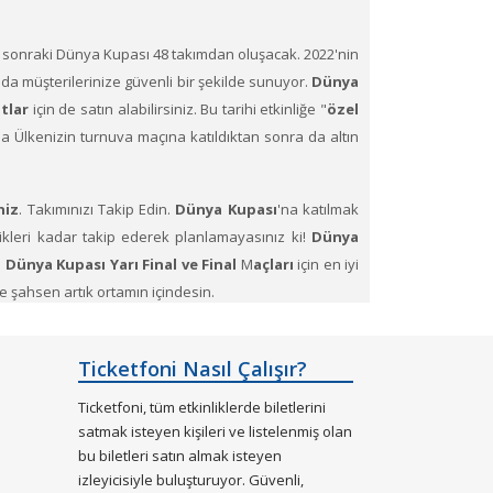
bir sonraki Dünya Kupası 48 takımdan oluşacak. 2022'nin
a da müşterilerinize güvenli bir şekilde sunuyor.
Dünya
tlar
için de satın alabilirsiniz. Bu tarihi etkinliğe "
özel
da Ülkenizin turnuva maçına katıldıktan sonra da altın
niz
. Takımınızı Takip Edin.
Dünya Kupası
'na katılmak
kleri kadar takip ederek planlamayasınız ki!
Dünya
.
Dünya Kupası
Yarı Final ve Final
M
açları
için en iyi
de şahsen artık ortamın içindesin.
e Lusail
gibi yedi şehirdeki stadyumlarda yapılacak.
kası geri döndü 2022'yi kendiniz için Dünya Kupası'nı
Ticketfoni Nasıl Çalışır?
 alma sistemimiz aracılığıyla
tüm 2022 Dünya Kupası
Ticketfoni, tüm etkinliklerde biletlerini
etmek ve bu eşsiz ve güzel ülkeyi ziyaret etmek için bu
satmak isteyen kişileri ve listelenmiş olan
bu biletleri satın almak isteyen
izleyicisiyle buluşturuyor. Güvenli,