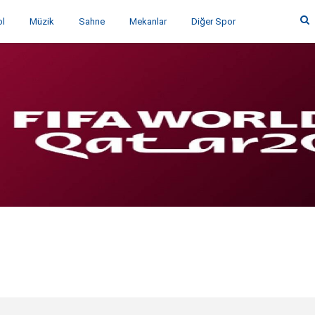
ol
Müzik
Sahne
Mekanlar
Diğer Spor