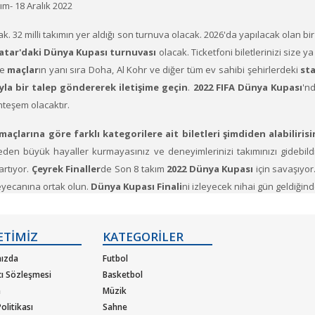
ım- 18 Aralık 2022
k. 32 milli takımın yer aldığı son turnuva olacak. 2026'da yapılacak olan 
atar'daki Dünya Kupası turnuvası
olacak. Ticketfoni biletlerinizi size y
e
maçlar
ın yanı sıra Doha, Al Kohr ve diğer tüm ev sahibi şehirlerdeki
sta
ğıyla bir talep göndererek iletişime geçin
.
2022 FIFA Dünya Kupası
'n
hteşem olacaktır.
açlarına göre farklı kategorilere ait biletleri şimdiden alabilirisi
en büyük hayaller kurmayasınız ve deneyimlerinizi takımınızı gidebildi
artıyor.
Çeyrek Finaller
de Son 8 takım
2022 Dünya Kupası
için savaşıyor
eyecanına ortak olun.
Dünya Kupası Finali
ni izleyecek nihai gün geldiğin
daki
Doha, Al Khor, Al Rayyan, Al Wakrah, Al Shamal, Umm Salal v
yın. Dünyanın en prestijli ve merakla beklenen uluslararası futbol müsaba
ETİMİZ
KATEGORİLER
pası eleme maçları için Dünya Kupası biletleri olacak
. Güvenli satın
ızda
Futbol
zi güvenli bir şekilde satın al
abilirsiniz. Favori takımlarınızı takip 
cı Sözleşmesi
Basketbol
m
Müzik
olitikası
Sahne