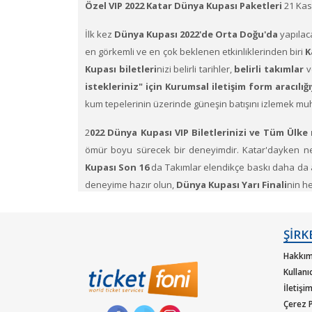
Özel VIP 2022 Katar Dünya Kupası Paketleri
21 Kas
İlk kez
Dünya Kupası 2022'de Orta Doğu'da
yapılaca
en görkemli ve en çok beklenen etkinliklerinden biri
K
Kupası biletleri
nizi belirli tarihler,
belirli takımlar
v
istekleriniz" için Kurumsal iletişim form aracılı
kum tepelerinin üzerinde güneşin batışını izlemek mu
2
022 Dünya Kupası VIP Biletlerinizi ve Tüm Ülke m
ömür boyu sürecek bir deneyimdir. Katar'dayken ned
Kupası Son 16
da Takımlar elendikçe baskı daha da 
deneyime hazır olun,
Dünya Kupası Yarı Finali
nin h
2022 Dünya Kupası maçları
, Katar'ın doğu kıyısın
Dünyanın en büyük spor etkinliğini bu statlarda yaşa
ŞİRK
gördüğünüz yıl yapın!
Ticketfoni’de 2022 Dünya Ku
Hakkım
eleme maçları için FIFA Dünya Kupası biletlerini
Kullanı
inanılmaz fırsattan yararlanın.
İletişi
Çerez P
2022 Dünya Kupası fikstür programı