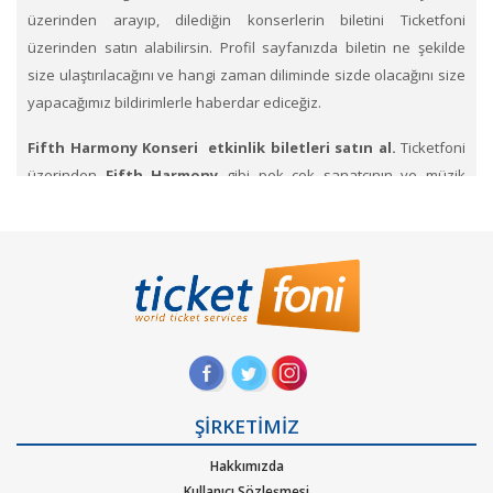
üzerinden arayıp, dilediğin konserlerin biletini Ticketfoni
üzerinden satın alabilirsin. Profil sayfanızda biletin ne şekilde
size ulaştırılacağını ve hangi zaman diliminde sizde olacağını size
yapacağımız bildirimlerle haberdar ediceğiz.
Fifth Harmony Konseri etkinlik biletleri satın al.
Ticketfoni
üzerinden
Fifth Harmony
gibi pek çok sanatçının ve müzik
gruplarının konserlerine, müzik festivallerine, sahne etkinliklerine
en uygun ve hızlı bir şekilde bilet satın alabilirsiniz.
Ticketfoni
üzerinden Fifth Harmony konser bileti satın almak
için
Ticketfoni'ye üye olunuz. Bilet seçiminizi yapınız. (Katılmak
istediğiniz etkinlik ya da etkinliklere ait siteye optimize edilmiş
oturma planları ve kategori sayesinde bilet seçiminizi
yapınız.) Size sunulan güvenli Ödeme adımına geçiniz. Artık
biletiniz hazır.
ŞİRKETİMİZ
Hangi müzik türlerinde Ticketfoniden bilet bulup
Hakkımızda
satınalabilirim
. Müzik türlerinden Alternatif, Dans – Elektronik
Kullanıcı Sözleşmesi