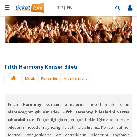
☰
TR|
EN
Futbol
Basketbol
Müzik
Sahne
Fifth Harmony Konser Bileti
Mekanlar
Müzik
Konserler
Fifth Harmony
Diğer
Spor
BİLET
SAT
Fifth Harmony konser biletleri
ni Ticketfoni ile satın
alabileceğiniz gibi elinizdeki
Fifth Harmony biletlerini Satışa
çıkarabilirsin
. En çok ilgi gören, en çok beklediğimiz bu konser
biletlerini Ticketfoni ayrıcalığı ile satın alabilirsiniz. Konser, sahne,
festival kategorilerine ait etkinliklerin biletlerini sayfamız