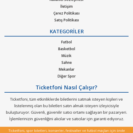
pop, rock, blues, New Age, caz, klasik, Latin Tango ska, reggae,
İletişim
metal, hip-hop ya da r&b gibi pek çok müzik türleri için
Çerez Politikası
oluşturulan etkinliklere bilet bulabilirsiniz. Elinizdeki
Satış Politikası
gidemeyeceğiniz konserlerin biletlerini de satabileceğiniz çok
Gizlilik Politikası
özel bir hizmeti Ticketfoni sizler için sunuyor.
KATEGORİLER
Kurumsal Ağırlama
Nasıl Çalışır
Futbol
Dünya çapında en çok dinlenen, dünyada en çok konser veren
Bilet Tipi ve Teslimat
Basketbol
sanatçıların soluksuz konser turneleriyle biletleri günler
Üyelik Doğrulama
Müzik
öncesinden tükenen etkinliklerin biletlerini Ticketfoni
Sık Sorulan Sorular
Sahne
güvencesiyle satın alabilirisiniz.
Mekanlar
Diğer Spor
Ticketfoni Nasıl Çalışır?
Ticketfoni, tüm etkinliklerde biletlerini satmak isteyen kişileri ve
listelenmiş olan bu biletleri satın almak isteyen izleyicisiyle
buluşturuyor. Güvenli, güvenilir satıcı ortamı sağlayan bir pazaryeri.
İşlemlerinizin güvenliğini alıcılar ve satıcılar için garanti ediyoruz.
Ticketfoni, spor biletleri, konserler, festivaller ve futbol maçları için önde