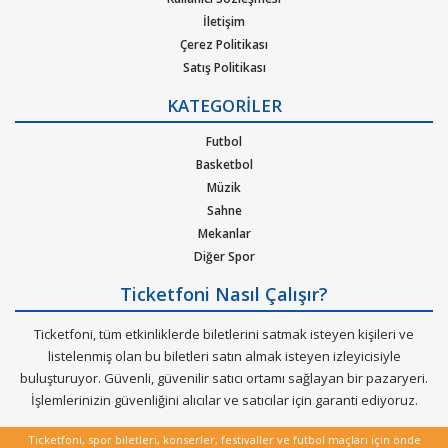
pop, rock, blues, New Age, caz, klasik, Latin Tango ska, reggae,
İletişim
metal, hip-hop ya da r&b gibi pek çok müzik türleri için
Çerez Politikası
oluşturulan etkinliklere bilet bulabilirsiniz. Elinizdeki
Satış Politikası
gidemeyeceğiniz konserlerin biletlerini de satabileceğiniz çok
Gizlilik Politikası
özel bir hizmeti Ticketfoni sizler için sunuyor.
KATEGORİLER
Kurumsal Ağırlama
Nasıl Çalışır
Futbol
Dünya çapında en çok dinlenen, dünyada en çok konser veren
Bilet Tipi ve Teslimat
Basketbol
sanatçıların soluksuz konser turneleriyle biletleri günler
Üyelik Doğrulama
Müzik
öncesinden tükenen etkinliklerin biletlerini Ticketfoni
Sık Sorulan Sorular
Sahne
güvencesiyle satın alabilirisiniz.
Mekanlar
Diğer Spor
Ticketfoni Nasıl Çalışır?
Ticketfoni, tüm etkinliklerde biletlerini satmak isteyen kişileri ve
listelenmiş olan bu biletleri satın almak isteyen izleyicisiyle
buluşturuyor. Güvenli, güvenilir satıcı ortamı sağlayan bir pazaryeri.
İşlemlerinizin güvenliğini alıcılar ve satıcılar için garanti ediyoruz.
Ticketfoni, spor biletleri, konserler, festivaller ve futbol maçları için önde