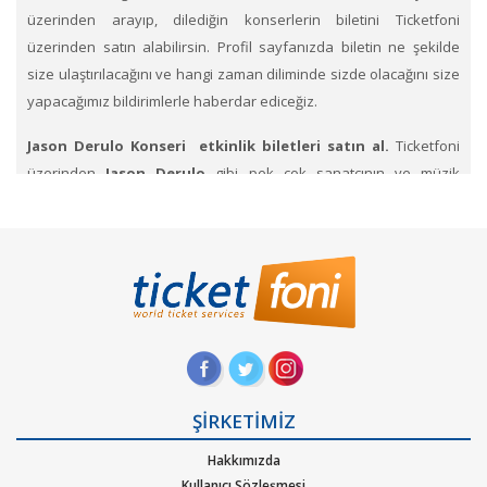
üzerinden arayıp, dilediğin konserlerin biletini Ticketfoni
üzerinden satın alabilirsin. Profil sayfanızda biletin ne şekilde
size ulaştırılacağını ve hangi zaman diliminde sizde olacağını size
yapacağımız bildirimlerle haberdar ediceğiz.
Jason Derulo Konseri etkinlik biletleri satın al.
Ticketfoni
üzerinden
Jason Derulo
gibi pek çok sanatçının ve müzik
gruplarının konserlerine, müzik festivallerine, sahne etkinliklerine
en uygun ve hızlı bir şekilde bilet satın alabilirsiniz.
Ticketfoni
üzerinden Jason Derulo konser bileti satın almak
için
Ticketfoni'ye üye olunuz. Bilet seçiminizi yapınız. (Katılmak
istediğiniz etkinlik ya da etkinliklere ait siteye optimize edilmiş
oturma planları ve kategori sayesinde bilet seçiminizi
yapınız.) Size sunulan güvenli Ödeme adımına geçiniz. Artık
biletiniz hazır.
ŞİRKETİMİZ
Hangi müzik türlerinde Ticketfoniden bilet bulup
Hakkımızda
satınalabilirim
. Müzik türlerinden Alternatif, Dans – Elektronik
Kullanıcı Sözleşmesi