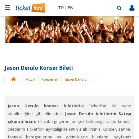
☰
TR|
EN
Futbol
Basketbol
Müzik
Sahne
Jason Derulo Konser Bileti
Mekanlar
Müzik
Konserler
Jason Derulo
Diğer
Spor
BİLET
SAT
Jason Derulo konser biletleri
ni Ticketfoni ile satın
alabileceğiniz gibi elinizdeki
Jason Derulo biletlerini Satışa
çıkarabilirsin
. En çok ilgi gören, en çok beklediğimiz bu konser
biletlerini Ticketfoni ayrıcalığı ile satın alabilirsiniz. Konser, sahne,
festival kategorilerine ait etkinliklerin biletlerini sayfamız