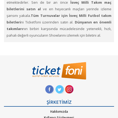
etmektedirler. Sen de bir an önce
İsveç Milli Takım maç
biletlerini satın al
ve en heyecanlı maçları yerinde izleme
şansını yakala.
Tüm Turnuvalar için İsveç Milli Futbol takım
biletleri
ni Ticketfoni üzerinden satın al.
Dünyanın en önemli
takımları
nın birbiri karşısında mücadelesinde yetenekli, hızlı,
pahalı değerli oyuncuların Showlarını izlemek için biletini al.
İsveç Milli Futbol Takım bilet fiyatları
için Ticketfoni'yi
inceleyin. Hep destek tam destekle tribündeki yerlerini alan
taraftarlar, renklerini taşıyıp formalarının hakkını vermeye çalışan
futbolculara sahip çıkıyorlar.
İsveç
Takımını desteklemek için
stadyumdaki yerlerini dolduruyor.
Ticketfoni üzerinden İsveç
Milli Takımı Bileti satın almak için
,
1. Ticketfoni’ye üye olunuz. Bilet seçiminizi yapınız. (Katılmak
istediğiniz etkinlik ya da etkinliklere ait siteye optimize edilmiş
ŞİRKETİMİZ
oturma planları ve kategori sayesinde bilet seçiminizi yapınız.)
Hakkımızda
2. Size sunulan güvenli ödeme adımına geçiniz. Artık biletiniz
Kullanıcı Sözleşmesi