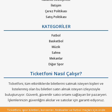
hazır.
İletişim
Çerez Politikası
Satış Politikası
Gizlilik Politikası
KATEGORİLER
Kurumsal Ağırlama
Nasıl Çalışır
Futbol
Bilet Tipi ve Teslimat
Basketbol
Üyelik Doğrulama
Müzik
Sık Sorulan Sorular
Sahne
Mekanlar
Diğer Spor
Ticketfoni Nasıl Çalışır?
Ticketfoni, tüm etkinliklerde biletlerini satmak isteyen kişileri ve
listelenmiş olan bu biletleri satın almak isteyen izleyicisiyle
buluşturuyor. Güvenli, güvenilir satıcı ortamı sağlayan bir pazaryeri.
İşlemlerinizin güvenliğini alıcılar ve satıcılar için garanti ediyoruz.
Ticketfoni, spor biletleri, konserler, festivaller ve futbol maçları için önde