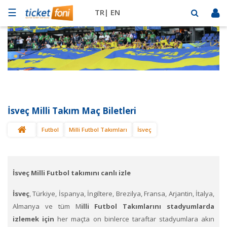
☰
TR|
EN
Futbol
Basketbol
Müzik
Sahne
İsveç Milli Takım Maç Biletleri
Mekanlar
Futbol
Milli Futbol Takımları
İsveç
Diğer
Spor
BİLET
SAT
İsveç Milli Futbol takımını canlı izle
İsveç
, Türkiye, İspanya, İngiltere, Brezilya, Fransa, Arjantin, İtalya,
Almanya ve tüm M
illi Futbol Takımlarını stadyumlarda
izlemek için
her maçta on binlerce taraftar stadyumlara akın