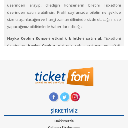
üzerinden arayıp, dilediğin konserlerin biletini Ticketfoni
üzerinden satın alabilirsin. Profil sayfanızda biletin ne şekilde
size ulaştırılacağını ve hangi zaman diliminde sizde olacağını size
yapacağımız bildirimlerle haberdar ediceğiz.
Hayko Cepkin Konseri etkinlik biletleri satın al.
Ticketfoni
üzerinden
Hayko Cepkin
gibi pek çok sanatçının ve müzik
gruplarının konserlerine, müzik festivallerine, sahne etkinliklerine
en uygun ve hızlı bir şekilde bilet satın alabilirsiniz.
Ticketfoni
üzerinden Hayko Cepkin konser bileti satın almak
için
Ticketfoni'ye üye olunuz. Bilet seçiminizi yapınız. (Katılmak
istediğiniz etkinlik ya da etkinliklere ait siteye optimize edilmiş
oturma planları ve kategori sayesinde bilet seçiminizi
yapınız.) Size sunulan güvenli Ödeme adımına geçiniz. Artık
biletiniz hazır.
ŞİRKETİMİZ
Hangi müzik türlerinde Ticketfoniden bilet bulup
Hakkımızda
satınalabilirim
. Müzik türlerinden Alternatif, Dans – Elektronik
Kullanıcı Sözleşmesi