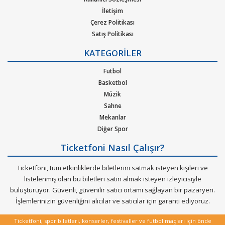
pop, rock, blues, New Age, caz, klasik, Latin Tango ska, reggae,
İletişim
metal, hip-hop ya da r&b gibi pek çok müzik türleri için
Çerez Politikası
oluşturulan etkinliklere bilet bulabilirsiniz. Elinizdeki
Satış Politikası
gidemeyeceğiniz konserlerin biletlerini de satabileceğiniz çok
Gizlilik Politikası
özel bir hizmeti Ticketfoni sizler için sunuyor.
KATEGORİLER
Kurumsal Ağırlama
Nasıl Çalışır
Futbol
Dünya çapında en çok dinlenen, dünyada en çok konser veren
Bilet Tipi ve Teslimat
Basketbol
sanatçıların soluksuz konser turneleriyle biletleri günler
Üyelik Doğrulama
Müzik
öncesinden tükenen etkinliklerin biletlerini Ticketfoni
Sık Sorulan Sorular
Sahne
güvencesiyle satın alabilirisiniz.
Mekanlar
Diğer Spor
Ticketfoni Nasıl Çalışır?
Ticketfoni, tüm etkinliklerde biletlerini satmak isteyen kişileri ve
listelenmiş olan bu biletleri satın almak isteyen izleyicisiyle
buluşturuyor. Güvenli, güvenilir satıcı ortamı sağlayan bir pazaryeri.
İşlemlerinizin güvenliğini alıcılar ve satıcılar için garanti ediyoruz.
Ticketfoni, spor biletleri, konserler, festivaller ve futbol maçları için önde