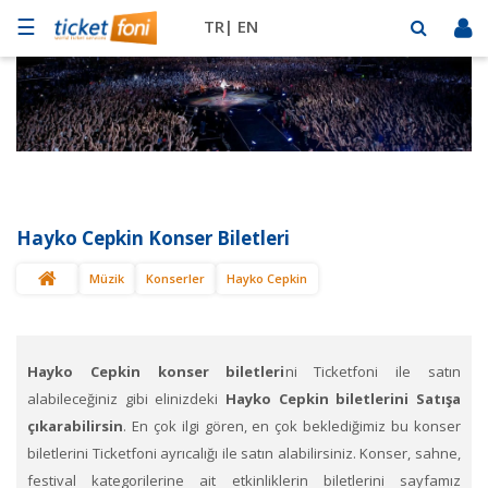
☰
TR|
EN
Futbol
Basketbol
Müzik
Sahne
Hayko Cepkin Konser Biletleri
Mekanlar
Müzik
Konserler
Hayko Cepkin
Diğer
Spor
BİLET
SAT
Hayko Cepkin konser biletleri
ni Ticketfoni ile satın
alabileceğiniz gibi elinizdeki
Hayko Cepkin biletlerini Satışa
çıkarabilirsin
. En çok ilgi gören, en çok beklediğimiz bu konser
biletlerini Ticketfoni ayrıcalığı ile satın alabilirsiniz. Konser, sahne,
festival kategorilerine ait etkinliklerin biletlerini sayfamız