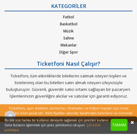
Gizlilik Politikası
KATEGORİLER
Kurumsal Ağırlama
Nasıl Çalışır
Futbol
Bilet Tipi ve Teslimat
Basketbol
Üyelik Doğrulama
Müzik
Sık Sorulan Sorular
Sahne
Mekanlar
Diğer Spor
Ticketfoni Nasıl Çalışır?
Ticketfoni, tüm etkinliklerde biletlerini satmak isteyen kişileri ve
listelenmiş olan bu biletleri satın almak isteyen izleyicisiyle
buluşturuyor. Güvenli, güvenilir satıcı ortamı sağlayan bir pazaryeri.
İşlemlerinizin güvenliğini alıcılar ve satıcılar için garanti ediyoruz.
Ticketfoni, spor biletleri, konserler, festivaller ve futbol maçları için önde
gelen bir bilet pazarıdır. Bilet fiyatları satıcılar tarafından belirlenir ve nominal
değerin altında veya üstünde olabilir.
Bu site size harika bir kullanıcı deneyimi sağlamak için çerezleri kullanır.
TAMAM
Çerezler
Daha fazlasını öğrenmek için çerez politikamızı okuyun.
politikası
Copyright © 2022 - Tüm Hakları Saklıdır