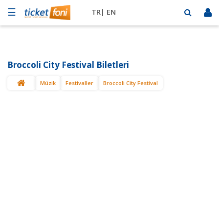
☰
TR|
EN
Futbol
Basketbol
Broccoli City Festival Biletleri
Müzik
Müzik
Festivaller
Broccoli City Festival
Sahne
Mekanlar
Diğer
Spor
BİLET
SAT