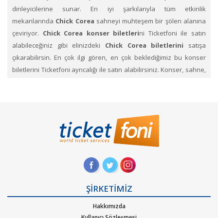
dinleyicilerine sunar. En iyi şarkılarıyla tüm etkinlik
mekanlarında
Chick Corea
sahneyi muhteşem bir şölen alanına
çeviriyor.
Chick Corea konser biletleri
ni Ticketfoni ile satın
alabileceğiniz gibi elinizdeki
Chick Corea biletlerini
satışa
çıkarabilirsin. En çok ilgi gören, en çok beklediğimiz bu konser
biletlerini Ticketfoni ayrıcalığı ile satın alabilirsiniz. Konser, sahne,
festival kategorilerine ait etkinliklerin biletlerini sayfamız
üzerinden arayıp, dilediğin konserlerin biletini Ticketfoni
üzerinden satın alabilirsin. Profil sayfanızda biletin ne şekilde
size ulaştırılacağını ve hangi zaman diliminde sizde olacağını size
yapacağımız bildirimlerle haberdar edeceğiz.
Chick Corea Konseri etkinlik biletleri satın al.
Ticketfoni
üzerinden
Chick Corea
gibi pek çok sanatçının ve müzik
gruplarının konserlerine, müzik festivallerine, sahne etkinliklerine
en uygun ve hızlı bir şekilde bilet satın alabilirsiniz.
Ticketfoni
ŞİRKETİMİZ
üzerinden Chick Corea konser bileti satın almak
Hakkımızda
için
Ticketfoni ye üye olunuz. Bilet seçiminizi yapınız. (Katılmak
Kullanıcı Sözleşmesi