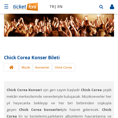
☰
TR|
EN
Futbol
Basketbol
Müzik
Sahne
Chick Corea Konser Bileti
Mekanlar
Müzik
Konserler
Chick Corea
Diğer
Spor
BİLET
SAT
Chick Corea Konseri
için geri sayım başladı!
Chick Corea
çeşitli
mekân merkezlerinde sevenleriyle buluşacak. Müzikseverler her
yıl heyecanla bekleyip ve her biri birbirinden coşkuyla
geçen
Chick Corea konserleri
yle hasret giderecek.
Chick
Corea
En iyi bestelerini,şarkılarını albümlerini hayranlarına ve