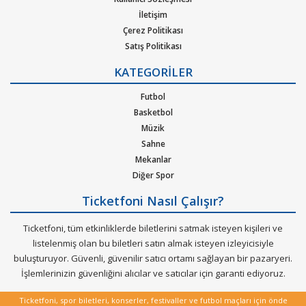
İletişim
Çerez Politikası
Satış Politikası
Gizlilik Politikası
KATEGORİLER
Kurumsal Ağırlama
Nasıl Çalışır
Futbol
Bilet Tipi ve Teslimat
Basketbol
Üyelik Doğrulama
Müzik
Sık Sorulan Sorular
Sahne
Mekanlar
Diğer Spor
Ticketfoni Nasıl Çalışır?
Ticketfoni, tüm etkinliklerde biletlerini satmak isteyen kişileri ve
listelenmiş olan bu biletleri satın almak isteyen izleyicisiyle
buluşturuyor. Güvenli, güvenilir satıcı ortamı sağlayan bir pazaryeri.
İşlemlerinizin güvenliğini alıcılar ve satıcılar için garanti ediyoruz.
Ticketfoni, spor biletleri, konserler, festivaller ve futbol maçları için önde