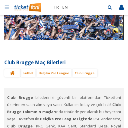
☰
TR|
EN
Futbol
Basketbol
Müzik
Sahne
Club Brugge Maç Biletleri
Mekanlar
Futbol
Belçika Pro League
Club Brugge
Diğer
Spor
BİLET
SAT
Club Brugge
biletlerinizi güvenli bir platformdan Ticketfoni
üzerinden satın alın veya satın. Kullanımı kolay ve çok hızlı!
Club
Brugge takımının maçları
nda tribünde yer alarak bu heyecanı
yaşa. Ticketfoni ile
Belçika Pro League Ligi’nde
RSC Anderlecht,
Club Brugge
, KRC Genk, KAA Gent, Standard Liege, Royal