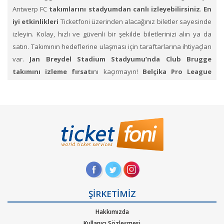
Antwerp FC
takımlarını stadyumdan canlı izleyebilirsiniz
.
En
iyi etkinlikleri
Ticketfoni üzerinden alacağınız biletler sayesinde
izleyin. Kolay, hızlı ve güvenli bir şekilde biletlerinizi alın ya da
satın. Takımının hedeflerine ulaşması için taraftarlarına ihtiyaçları
var.
Jan Breydel Stadium​ Stadyumu’nda Club Brugge
takımını izleme fırsatı
nı kaçırmayın!
Belçika Pro League​
biletleri Ticketfoni’de mevcut
. Biletlerinize alıcı bulmak için
listeleyebileceğiniz. Belçika Pro League
Ligi’nde bilet sat
bölümünü
de kullanabilirsiniz.
1.
Ticketfoni’ye üye olunuz. Bilet seçiminizi yapınız. (Katılmak
istediğiniz etkinlik ya da etkinliklere ait siteye optimize edilmiş
oturma planları ve kategori sayesinde bilet seçiminizi yapınız.)
2.
Size sunulan güvenli ödeme adımına geçiniz. Artık biletiniz
hazır
ŞİRKETİMİZ
Hakkımızda
Kullanıcı Sözleşmesi